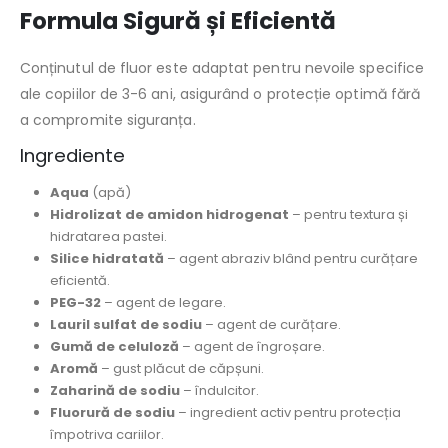
Formula Sigură și Eficientă
Conținutul de fluor este adaptat pentru nevoile specifice
ale copiilor de 3-6 ani, asigurând o protecție optimă fără
a compromite siguranța.
Ingrediente
Aqua
(apă)
Hidrolizat de amidon hidrogenat
– pentru textura și
hidratarea pastei.
Silice hidratată
– agent abraziv blând pentru curățare
eficientă.
PEG-32
– agent de legare.
Lauril sulfat de sodiu
– agent de curățare.
Gumă de celuloză
– agent de îngroșare.
Aromă
– gust plăcut de căpșuni.
Zaharină de sodiu
– îndulcitor.
Fluorură de sodiu
– ingredient activ pentru protecția
împotriva cariilor.