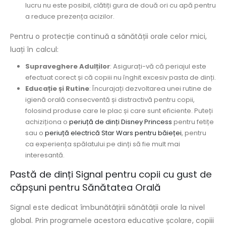
lucru nu este posibil, clătiți gura de două ori cu apă pentru
a reduce prezența acizilor.
Pentru o protecție continuă a sănătății orale celor mici,
luați în calcul:
Supraveghere Adulților
: Asigurați-vă că periajul este
efectuat corect și că copiii nu înghit excesiv pasta de dinți.
Educație și Rutine
: Încurajați dezvoltarea unei rutine de
igienă orală consecventă și distractivă pentru copii,
folosind produse care le plac și care sunt eficiente. Puteți
achiziționa o
periuță de dinți Disney Princess
pentru fetițe
sau o
periuță electrică Star Wars pentru băieței
, pentru
ca experiența spălatului pe dinți să fie mult mai
interesantă.
Pastă de dinți Signal pentru copii cu gust de
căpșuni pentru Sănătatea Orală
Signal este dedicat îmbunătățirii sănătății orale la nivel
global. Prin programele acestora educative școlare, copiii