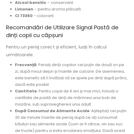
Alcool benzilic
– conservant.
Limonen
– pentru aroma plăcută.
CI 73360
– colorant.
Recomandări de Utilizare Signal Pastă de
dinți copii cu căpșuni
Pentru un periaj corect și eficient, luați în calcul
următoarele:
Frecvență
: Periați dinții copiilor cel puțin de două ori pe
zi, după micul dejun și înainte de culcare. De asemenea,
este benefic să îi învățați să se spele pe dinți după prânz,
dacă este posibil.
Cantitate
: Pentru copiii de 6 ani și mai mici, folosiți o
cantitate de pastă de dinți de mărimea unui bob de
mazăre, sub supravegherea unui adult.
După Consumul de Alimente Acide
: Așteptați cel puțin
30 de minute înainte de periaj după ce ați consumat
băuturi sau alimente acide (cum ar fi citrice, vin sau suc
de fructe) pentru a evita erodarea smalțului. Dacă acest