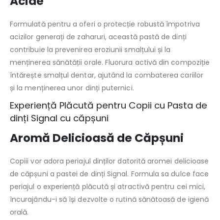
Acide
Formulată pentru a oferi o protecție robustă împotriva
acizilor generați de zaharuri, această pastă de dinți
contribuie la prevenirea eroziunii smalțului și la
menținerea sănătății orale. Fluorura activă din compoziție
întărește smalțul dentar, ajutând la combaterea cariilor
și la menținerea unor dinți puternici.
Experiență Plăcută pentru Copii cu Pasta de
dinți Signal cu căpșuni
Aromă Delicioasă de Căpșuni
Copiii vor adora periajul dinților datorită aromei delicioase
de căpșuni a pastei de dinți Signal. Formula sa dulce face
periajul o experiență plăcută și atractivă pentru cei mici,
încurajându-i să își dezvolte o rutină sănătoasă de igienă
orală.