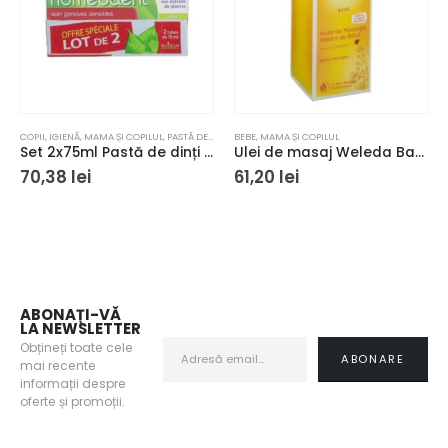
COPII
,
IGIENĂ
,
MAMA ȘI COPILUL
,
PASTĂ DE DINȚI
BEBE
,
MAMA ȘI COPILUL
Set 2x75ml Pastă de dinți cu fluor, Homeodent, Boiron, pentru gingii sensibile
Ulei de masaj Weleda Baby pentru burtica bebelușului, Bio, 50 ml
70,38
lei
61,20
lei
ABONAȚI-VĂ
LA NEWSLETTER
Obțineți toate cele
mai recente
informații despre
oferte și promoții.