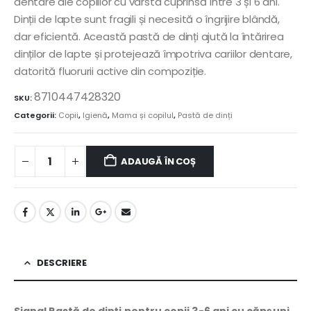
dentare ale copiilor cu vârsta cuprinsă între 3 și 6 ani.
Dinții de lapte sunt fragili și necesită o îngrijire blândă,
dar eficientă. Această pastă de dinți ajută la întărirea
dinților de lapte și protejează împotriva cariilor dentare,
datorită fluorurii active din compoziție.
8710447428320
SKU:
Categorii:
Copii
,
Igienă
,
Mama și copilul
,
Pastă de dinți
ADAUGĂ ÎN COȘ
DESCRIERE
Signal Pastă de dinți pentru copii 3-6 ani cu căpșuni