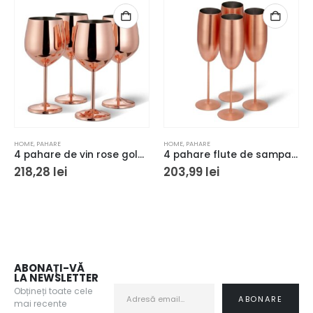
HOME
,
PAHARE
HOME
,
PAHARE
4 pahare de vin rose gold Oak&Steel 500 ml
4 pahare flute de sampanie rose gold mat Oak&Steel 285 ml
218,28
lei
203,99
lei
ABONAȚI-VĂ
LA NEWSLETTER
Obțineți toate cele
mai recente