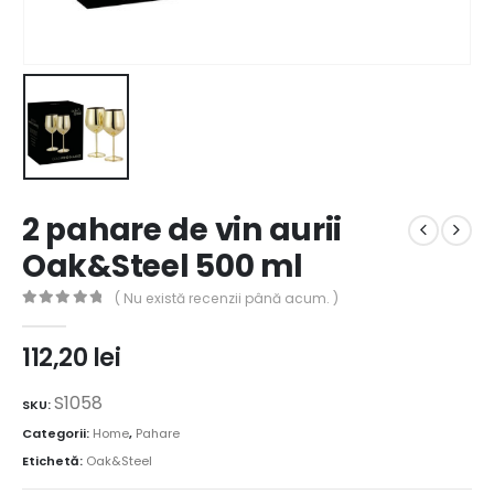
2 pahare de vin aurii
Oak&Steel 500 ml
( Nu există recenzii până acum. )
0
out of 5
112,20
lei
S1058
SKU:
Categorii:
Home
,
Pahare
Etichetă:
Oak&Steel