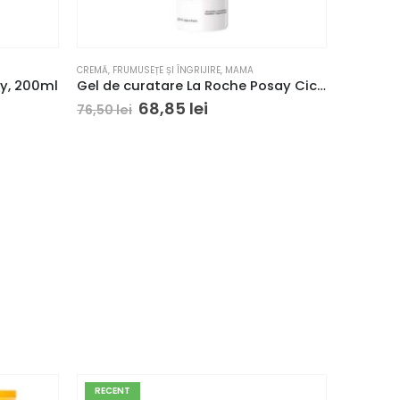
CREMĂ
,
FRUMUSEȚE ȘI ÎNGRIJIRE
,
MAMA
CREMĂ
,
FRUM
hy, 200ml
Gel de curatare La Roche Posay Cicaplast B5 Gel Lavante pentru piele iritata si sensibila, 200 ml
68,85
lei
76,50
lei
102,00
l
RECENT