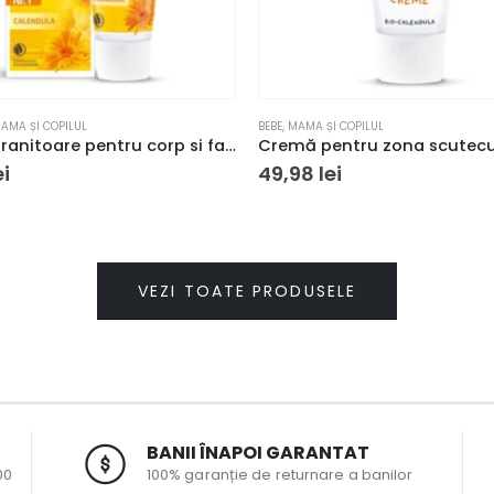
AMA ȘI COPILUL
BEBE
,
MAMA ȘI COPILUL
Crema hranitoare pentru corp si fata, Weleda Baby Bio, cu galbenele, 75 ml
ei
49,98
lei
VEZI TOATE PRODUSELE
BANII ÎNAPOI GARANTAT
00
100% garanție de returnare a banilor