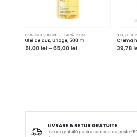
FRUMUSEȚE ȘI ÎNGRIJIRE
,
IGIENĂ
,
MAMA
BEBE
,
COPII
,
M
Ulei de dus, Uriage, 500 ml
51,00
lei
–
65,00
lei
39,78
l
LIVRARE & RETUR GRATUITE
Livrare gratuită pentru comenzi de peste *5