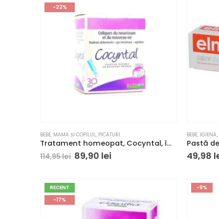
-22%
BEBE
,
MAMA ȘI COPILUL
,
PICĂTURI
BEBE
,
IGIENĂ
,
Tratament homeopat, Cocyntal, împotriva durerilor atribuite colicilor, 30 unidoze
89,90
lei
49,98
l
114,95
lei
RECENT
-9%
-17%