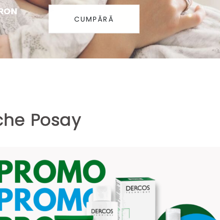
RON
CUMPĂRĂ
oche Posay