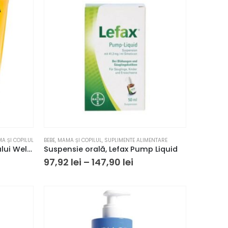
A ȘI COPILUL
BEBE
,
MAMA ȘI COPILUL
,
SUPLIMENTE ALIMENTARE
Cremă pentru zona scutecului Weleda Baby cu gălbenele, 75 ml
Suspensie orală, Lefax Pump Liquid
97,92
lei
–
147,90
lei