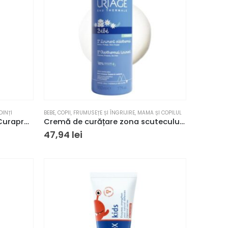
DINȚI
BEBE
,
COPII
,
FRUMUSEȚE ȘI ÎNGRIJIRE
,
MAMA ȘI COPILUL
Pasta de dinti pentru copii Curaprox cu fluor, aromă căpșuni 60ml
Cremă de curățare zona scutecului Uriage Bébé Oleothermal Liniment 500 ml
47,94
lei