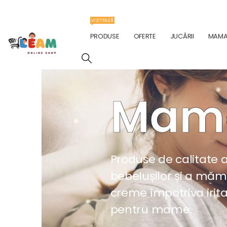
VIZITEAZĂ
PRODUSE
OFERTE
JUCĂRII
MAMA 
Mama 
Produse de calitate a
bebelușilor și a măm
creme împotriva iritaț
pentru mame.