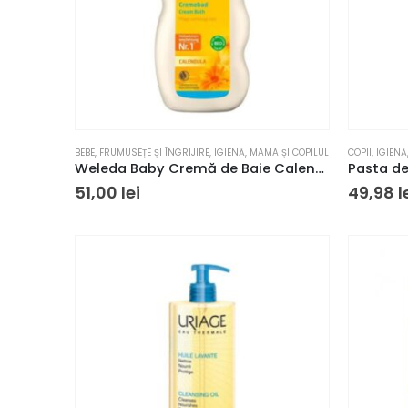
BEBE
,
FRUMUSEȚE ȘI ÎNGRIJIRE
,
IGIENĂ
,
MAMA ȘI COPILUL
COPII
,
IGIENĂ
Weleda Baby Cremă de Baie Calendula, 200 ml
51,00
lei
49,98
l