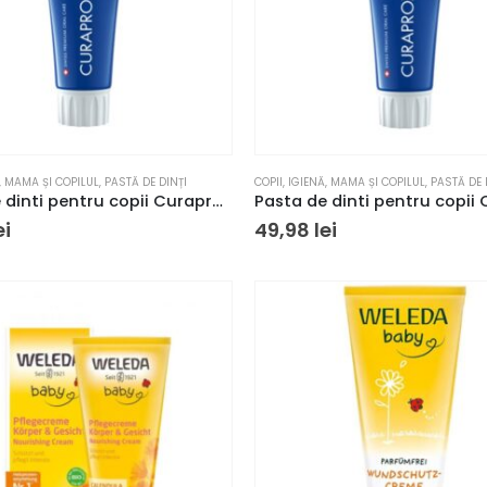
,
MAMA ȘI COPILUL
,
PASTĂ DE DINȚI
COPII
,
IGIENĂ
,
MAMA ȘI COPILUL
,
PASTĂ DE 
Pasta de dinti pentru copii Curaprox cu fluor, aromă pepene 60ml
ei
49,98
lei