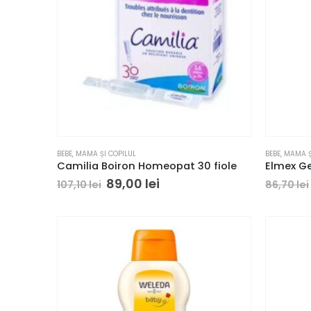
BEBE
,
MAMA ȘI COPILUL
BEBE
,
MAMA Ș
Camilia Boiron Homeopat 30 fiole
Elmex Ge
89,00
lei
107,10
lei
86,70
lei