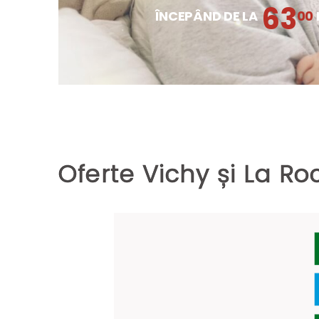
63
ÎNCEPÂND DE LA
00
Oferte Vichy și La R