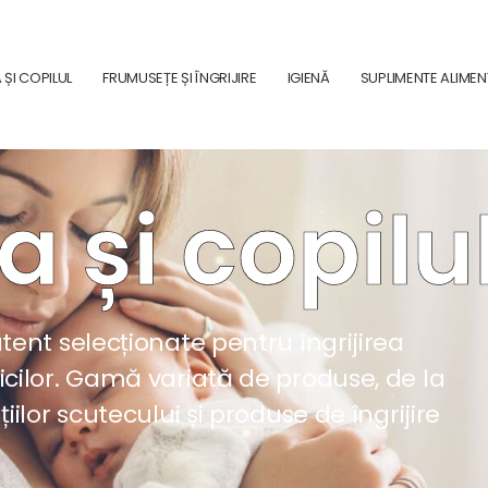
ȘI COPILUL
FRUMUSEȚE ȘI ÎNGRIJIRE
IGIENĂ
SUPLIMENTE ALIME
și copilu
tent selecționate pentru îngrijirea
icilor. Gamă variată de produse, de la
iilor scutecului și produse de îngrijire