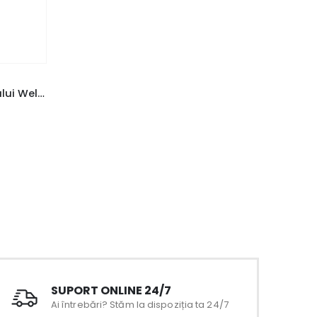
Cremă pentru zona scutecului Weleda Baby BIO fără parfum 75 ml
SUPORT ONLINE 24/7
Ai întrebări? Stăm la dispoziția ta 24/7