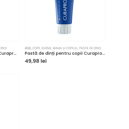
DINȚI
BEBE
,
COPII
,
IGIENĂ
,
MAMA ȘI COPILUL
,
PASTĂ DE DINȚI
Pasta de dinti pentru copii Curaprox cu fluor, aromă mentă 60ml
Pastă de dinți pentru copii Curaprox fără fluor, aromă căpșuni 60ml
49,98
lei