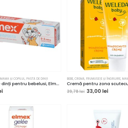
MAMA ȘI COPILUL
,
PASTĂ DE DINȚI
BEBE
,
CREMĂ
,
FRUMUSEȚE ȘI ÎNGRIJIRE
,
MAM
Pastă de dinți pentru bebelusi, Elmex Bebe 50ml
ei
33,00
lei
39,78
lei