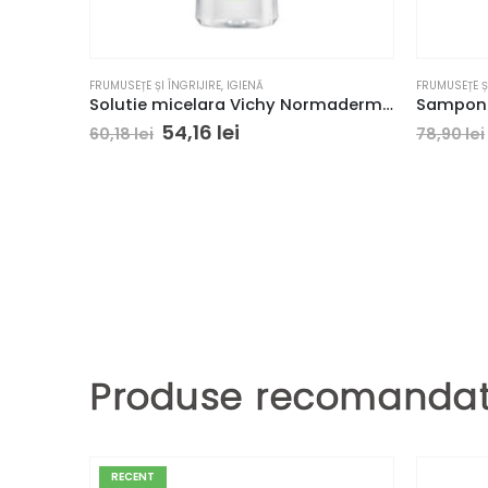
FRUMUSEȚE ȘI ÎNGRIJIRE
,
IGIENĂ
FRUMUSEȚE ȘI
Solutie micelara Vichy Normaderm, 200 ml
54,16
lei
60,18
lei
78,90
lei
Produse recomandate
RECENT