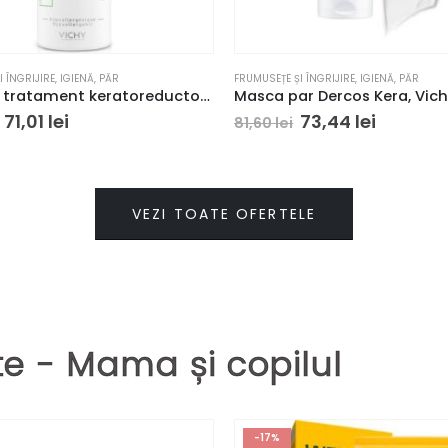
 ÎNGRIJIRE
,
IGIENĂ
,
PĂR
FRUMUSEȚE ȘI ÎNGRIJIRE
,
IGIENĂ
,
PĂR
Sampon tratament keratoreductor Vichy Dercos PSOlution, 200ml
Masca par Dercos Kera, Vic
71,01
lei
73,44
lei
81,60
lei
VEZI TOATE OFERTELE
 - Mama și copilul
-17%