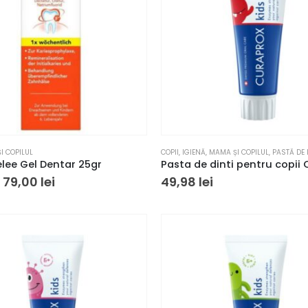
I COPILUL
COPII
,
IGIENĂ
,
MAMA ȘI COPILUL
,
PASTĂ DE 
lee Gel Dentar 25gr
79,00
lei
49,98
lei