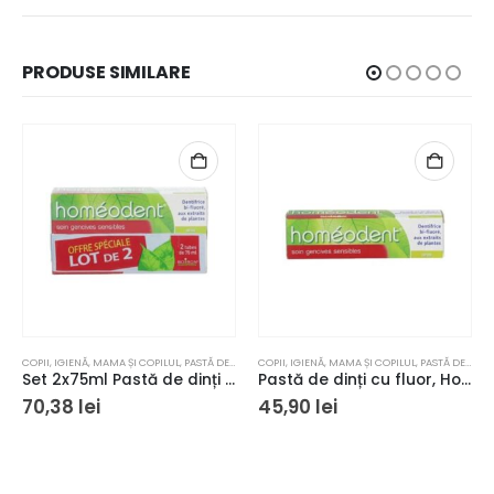
PRODUSE SIMILARE
COPII
,
IGIENĂ
,
MAMA ȘI COPILUL
,
PASTĂ DE DINȚI
COPII
,
IGIENĂ
,
MAMA ȘI COPILUL
,
PASTĂ DE DINȚI
Set 2x75ml Pastă de dinți cu fluor, Homeodent, Boiron, pentru gingii sensibile
Pastă de dinți cu fluor, Homeodent, Boiron, pentru gingii sensibile 75ml
70,38
lei
45,90
lei