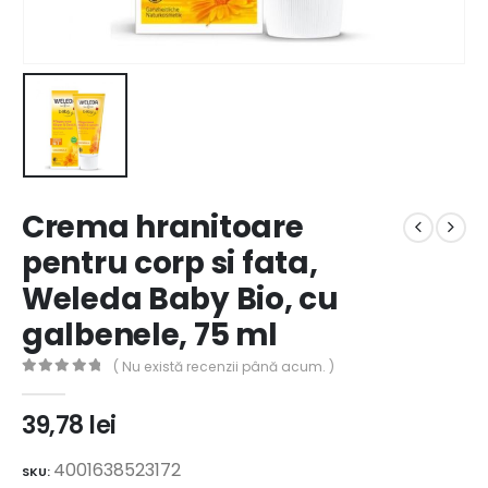
Crema hranitoare
pentru corp si fata,
Weleda Baby Bio, cu
galbenele, 75 ml
( Nu există recenzii până acum. )
0
out of 5
39,78
lei
4001638523172
SKU: