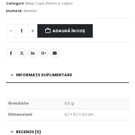
Categorii:
Bebe
,
Copii
,
Mama și copilul
Etichetă:
Weleda
ADAUGĂ ÎN COȘ
INFORMAȚII SUPLIMENTARE
Greutate
0,5 g
Dimensiuni
0,1 × 0,1 × 0,1 cm
RECENZII (0)