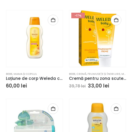
-17%
BEBE
,
MAMA ȘI COPILUL
BEBE
,
CREMĂ
,
FRUMUSEȚE ȘI ÎNGRIJIRE
,
MAMA ȘI COPILUL
Loțiune de corp Weleda cu gălbenele 200ml
Cremă pentru zona scutecului Weleda Baby cu gălbenele, 75 ml
Prețul
Prețul
60,00
lei
33,00
lei
39,78
lei
inițial
curent
a
este:
fost:
33,00 lei.
39,78 lei.