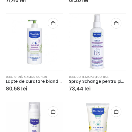
71,40
lei
61,20
lei
BEBE
,
IGIENĂ
,
MAMA ȘI COPILUL
BEBE
,
COPII
,
MAMA ȘI COPILUL
Lapte de curatare bland pentru bebelusi de la nastere pentru copii Bebe Mustela, lapte 750ml
Spray Schange pentru piele sensibila, Mustela, 75 ml
80,58
lei
73,44
lei