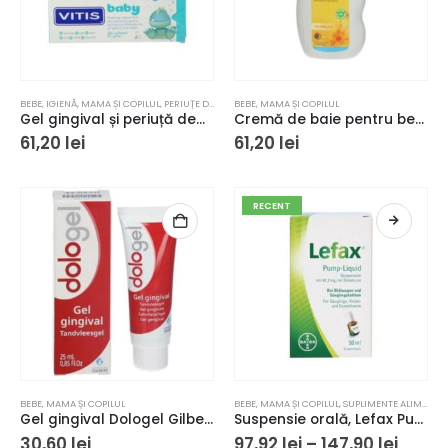
BEBE
,
IGIENĂ
,
MAMA ȘI COPILUL
,
PERIUȚE DE DINȚI
BEBE
,
MAMA ȘI COPILUL
Gel gingival și periuță degetar, VITIS Baby 30 ml
Cremă de baie pentru bebeluși, Weleda Baby, cu gălbenele, BIO, 200ml
61,20
lei
61,20
lei
RECENT
Acest
BEBE
,
MAMA ȘI COPILUL
BEBE
,
MAMA ȘI COPILUL
,
SUPLIMENTE ALIMENTARE
produs
Gel gingival Dologel Gilbert 25 ml
Suspensie orală, Lefax Pump Liquid
are
Inter
30,60
lei
97,92
lei
–
147,90
lei