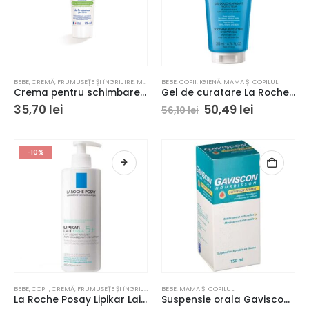
BEBE
,
CREMĂ
,
FRUMUSEȚE ȘI ÎNGRIJIRE
,
MAMA ȘI COPILUL
BEBE
,
COPII
,
IGIENĂ
,
MAMA ȘI COPILUL
Crema pentru schimbarea scutecului Dodie, 99% ingrediente de origine naturala, 75 ml
Gel de curatare La Roche-Posay Lipikar piele sensibila 200 ml
Prețul
Prețul
35,70
lei
50,49
lei
56,10
lei
inițial
curent
a
este:
fost:
50,49 lei.
56,10 lei.
-10%
Acest
BEBE
,
COPII
,
CREMĂ
,
FRUMUSEȚE ȘI ÎNGRIJIRE
,
MAMA ȘI COPILUL
BEBE
,
MAMA ȘI COPILUL
produs
La Roche Posay Lipikar Lait Urea 5+ Emulsie calmanta
Suspensie orala Gaviscon Nourrissons 150 ml