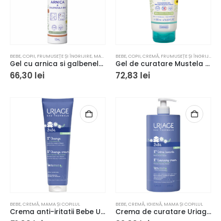
BEBE
,
COPII
,
FRUMUSEȚE ȘI ÎNGRIJIRE
,
MAMA ȘI COPILUL
BEBE
,
COPII
,
CREMĂ
,
FRUMUSEȚE ȘI ÎNGRIJIRE
,
M
Gel cu arnica si galbenele Bio Mustela, 100ml
Gel de curatare Mustela Stelatopia pentru piele atopica, 200 ml
66,30
lei
72,83
lei
BEBE
,
CREMĂ
,
MAMA ȘI COPILUL
BEBE
,
CREMĂ
,
IGIENĂ
,
MAMA ȘI COPILUL
Crema anti-iritatii Bebe Uriage 100ml
Crema de curatare Uriage Bebe 1000ml