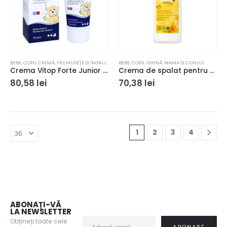
BEBE
,
COPII
,
CREMĂ
,
FRUMUSEȚE ȘI ÎNGRIJIRE
,
MAMA ȘI COPILUL
BEBE
,
COPII
,
IGIENĂ
,
MAMA ȘI COPILUL
Crema Vitop Forte Junior impotriva iritatiilor pielii 75ml
Crema de spalat pentru corp si par Weleda 400 ml
80,58
lei
70,38
lei
1
2
3
4
ABONAȚI-VĂ
LA NEWSLETTER
Obțineți toate cele