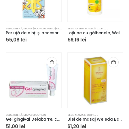
BEBE
,
IGIENĂ
,
MAMA ȘI COPILUL
,
PERIUȚE DE DINȚI
BEBE
,
IGIENĂ
,
MAMA ȘI COPILUL
Periuță de dinți și accesoriu dentiție Elmex Baby
Loțiune cu gălbenele, Weleda Baby, pentru curățarea bebelușului 400 ml
55,08
lei
59,16
lei
BEBE
,
IGIENĂ
,
MAMA ȘI COPILUL
BEBE
,
MAMA ȘI COPILUL
Gel gingival Delabarre, calmează durerile atribuite dentiției 20 gr
Ulei de masaj Weleda Baby pentru burtica bebelușului, Bio, 50 ml
51,00
lei
61,20
lei