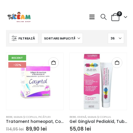
0
FILTREAZĂ
RECENT
.
-22%
i.
rval
uri:
BEBE
,
MAMA ȘI COPILUL
,
PICĂTURI
BEBE
,
IGIENĂ
,
MAMA ȘI COPILUL
2 lei
Tratament homeopat, Cocyntal, împotriva durerilor atribuite colicilor, 30 unidoze
Gel Gingival Pediakid, Tub 15 ml
ă
Prețul
Prețul
89,90
lei
55,08
lei
114,95
lei