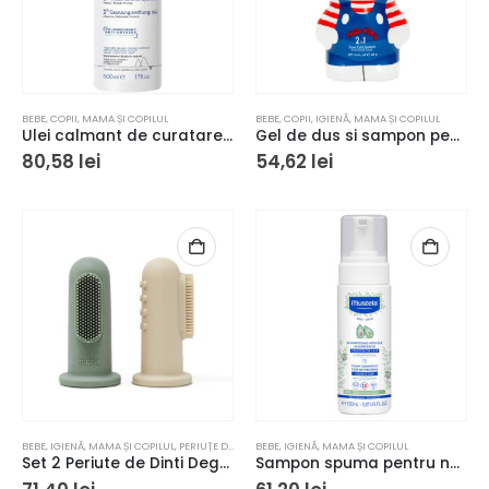
BEBE
,
COPII
,
MAMA ȘI COPILUL
BEBE
,
COPII
,
IGIENĂ
,
MAMA ȘI COPILUL
Ulei calmant de curatare Uriage Bebe 500ml
Gel de dus si sampon pentru copii Hello Kitty figurina 2D, 400 ml
80,58
lei
54,62
lei
BEBE
,
IGIENĂ
,
MAMA ȘI COPILUL
,
PERIUȚE DE DINȚI
BEBE
,
IGIENĂ
,
MAMA ȘI COPILUL
Set 2 Periute de Dinti Degetar Ivory/Sage, Mushie
Sampon spuma pentru nou-nascuti Mustela Newborns, 150ml