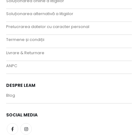
Soluționarea online a litigiilor
Soluționarea alternativă a litigiilor
Prelucrarea datelor cu caracter personal
Termene și condiții
Livrare & Returnare
ANPC
DESPRE LEAM
Blog
SOCIAL MEDIA