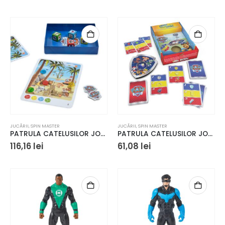
JUCĂRII
,
SPIN MASTER
JUCĂRII
,
SPIN MASTER
PATRULA CATELUSILOR JOC CAUTA IMAGINEA
PATRULA CATELUSILOR JOC POP AND FIND
116,16
lei
61,08
lei