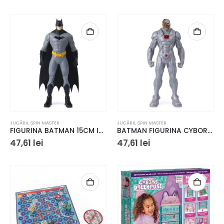
90 lei
i.
JUCĂRII
,
SPIN MASTER
JUCĂRII
,
SPIN MASTER
FIGURINA BATMAN 15CM IN ARMURA GRI
BATMAN FIGURINA CYBORG 15CM
47,61
lei
47,61
lei