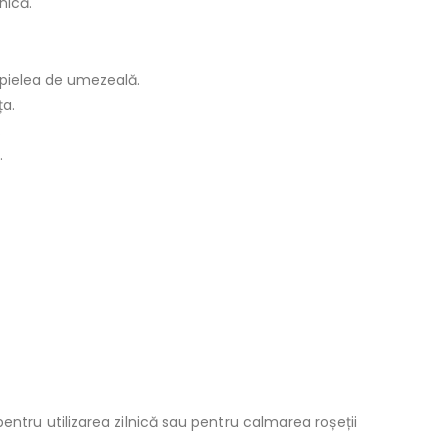
nică.
 pielea de umezeală.
ța.
.
.
entru utilizarea zilnică sau pentru calmarea roșeții