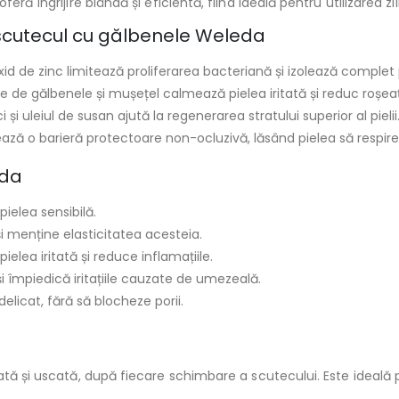
ră îngrijire blândă și eficientă, fiind ideală pentru utilizarea zil
 scutecul cu gălbenele Weleda
id de zinc limitează proliferarea bacteriană și izolează complet
e de gălbenele și mușețel calmează pielea iritată și reduc roșea
 și uleiul de susan ajută la regenerarea stratului superior al pielii
ază o barieră protectoare non-ocluzivă, lăsând pielea să respire
eda
ielea sensibilă.
i menține elasticitatea acesteia.
elea iritată și reduce inflamațiile.
i împiedică iritațiile cauzate de umezeală.
elicat, fără să blocheze porii.
ată și uscată, după fiecare schimbare a scutecului. Este ideală p