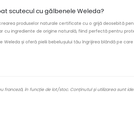
bat scutecul cu gălbenele Weleda?
earea produselor naturale certificate cu o grijă deosebită pent
 ingrediente de origine naturală, fiind perfectă pentru protejare
eleda și oferă pielii bebelușului tău îngrijirea blândă pe care
ranceză, în funcție de lot/stoc. Conținutul și utilizarea sunt ide