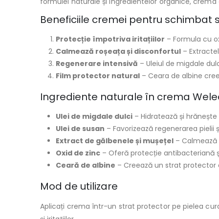
formulei naturale și ingredientelor organice, crema ofe
Beneficiile cremei pentru schimbat
Protecție împotriva iritațiilor
– Formula cu ox
Calmează roșeața și disconfortul
– Extractel
Regenerare intensivă
– Uleiul de migdale dulci
Film protector natural
– Ceara de albine cree
Ingrediente naturale în crema Wel
Ulei de migdale dulci
– Hidratează și hrănește p
Ulei de susan
– Favorizează regenerarea pielii ș
Extract de gălbenele și mușețel
– Calmează pi
Oxid de zinc
– Oferă protecție antibacteriană ș
Ceară de albine
– Creează un strat protector d
Mod de utilizare
Aplicați crema într-un strat protector pe pielea cur