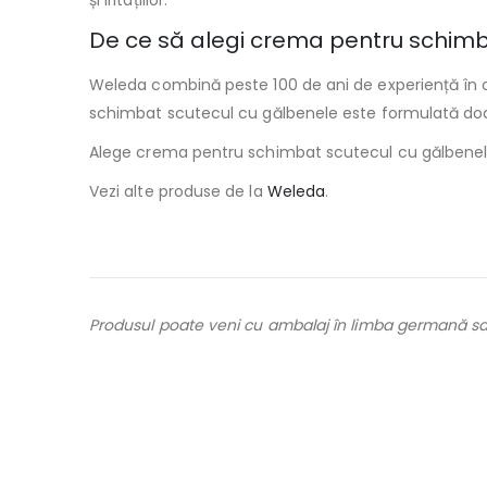
și iritațiilor.
De ce să alegi crema pentru schim
Weleda combină peste 100 de ani de experiență în cr
schimbat scutecul cu gălbenele este formulată doar cu
Alege crema pentru schimbat scutecul cu gălbenele W
Vezi alte produse de la
Weleda
.
Produsul poate veni cu ambalaj în limba germană sau f