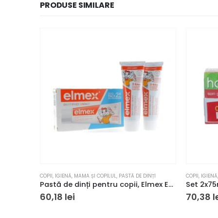
PRODUSE SIMILARE
COPII
,
IGIENĂ
,
MAMA ȘI COPILUL
,
PASTĂ DE DINȚI
COPII
,
IGIENĂ
Pastă de dinți pentru copii, Elmex Enfant 2x50ml
60,18
lei
70,38
l