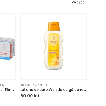
INȚI
BEBE
,
MAMA ȘI COPILUL
BEBE
,
IGIENĂ
Pastă de dinți pentru bebelusi, Elmex Bebe 50ml
Loțiune de corp Weleda cu gălbenele 200ml
60,00
lei
51,00
l