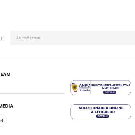
și
LEAM
MEDIA