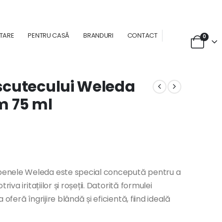
NTARE
PENTRU CASĂ
BRANDURI
CONTACT
0
scutecului Weleda
m 75 ml
benele Weleda este special concepută pentru a
va iritațiilor și roșeții. Datorită formulei
oferă îngrijire blândă și eficientă, fiind ideală