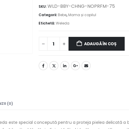
WLD-BBY-CHNG-NOPRFM-75
SKU:
Categorii:
Bebe
,
Mama și copilul
Etichetă:
Weleda
ADAUGĂ ÎN COȘ
ZII (0)
ste special concepută pentru a proteja pielea delicată a bebeluș