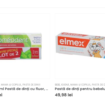
,
MAMA ȘI COPILUL
,
PASTĂ DE DINȚI
BEBE
,
IGIENĂ
,
MAMA ȘI COPILUL
,
PASTĂ DE D
Set 2x75ml Pastă de dinți cu fluor, Homeodent, Boiron, pentru gingii sensibile
ei
49,98
lei