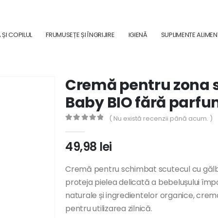
ȘI COPILUL
FRUMUSEȚE ȘI ÎNGRIJIRE
IGIENĂ
SUPLIMENTE ALIME
Cremă pentru zona 
Baby BIO fără parfu
( Nu există recenzii până acum. )
0
out of 5
49,98
lei
Cremă pentru schimbat scutecul cu găl
proteja pielea delicată a bebelușului împotri
naturale și ingredientelor organice, crema 
pentru utilizarea zilnică.