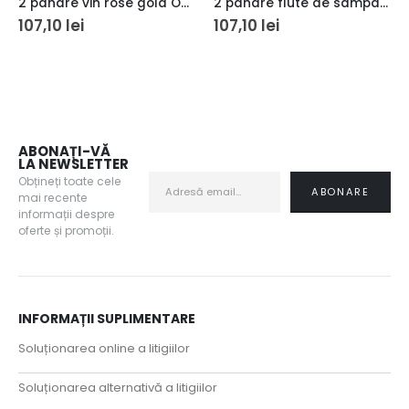
2 pahare vin rose gold Oak&Steel 500 ml
2 pahare flute de sampanie rose gold Oak&Steel 285 ml
107,10
lei
107,10
lei
ABONAȚI-VĂ
LA NEWSLETTER
Obțineți toate cele
mai recente
informații despre
oferte și promoții.
INFORMAȚII SUPLIMENTARE
Soluționarea online a litigiilor
Soluționarea alternativă a litigiilor