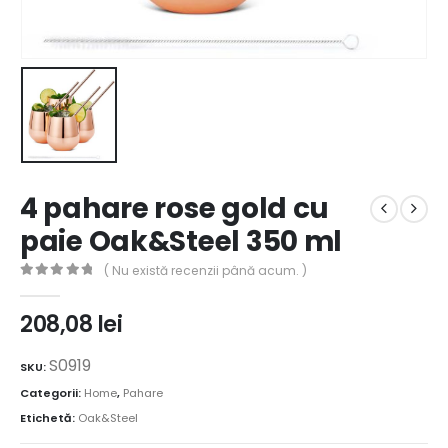
4 pahare rose gold cu
paie Oak&Steel 350 ml
( Nu există recenzii până acum. )
0
out of 5
208,08
lei
S0919
SKU:
Categorii:
Home
,
Pahare
Etichetă:
Oak&Steel