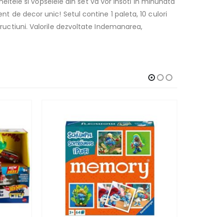
Uneltele si vopselele din set va vor insoti in minunata
nt de decor unic! Setul contine 1 paleta, 10 culori
tructiuni. Valorile dezvoltate Indemanarea,