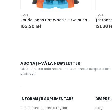
JUCĂRII
JUCĂRII
Set de joaca Hot Wheels – Color shifters Spalatoria
163,20
lei
121,38
l
ABONAȚI-VĂ LA NEWSLETTER
Obțineți toate cele mai recente informații despre oferte 
promoții.
INFORMAȚII SUPLIMENTARE
DESPRE 
Soluționarea online a litigiilor
Blog