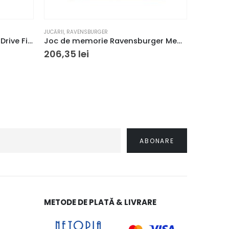
JUCĂRII
,
RAVENSBURGER
JUCĂRII
Set Hot Wheels City Dragon Drive Firefight
Joc de memorie Ravensburger Memory Strumfii
206,35
lei
121,38
l
METODE DE PLATĂ & LIVRARE