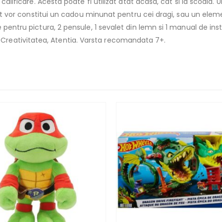
calificare. Acesta poate fi utilizat atat acasa, cat si la scoala. 
 set vor constitui un cadou minunat pentru cei dragi, sau un eleme
 pentru pictura, 2 pensule, 1 sevalet din lemn si 1 manual de ins
reativitatea, Atentia. Varsta recomandata 7+.