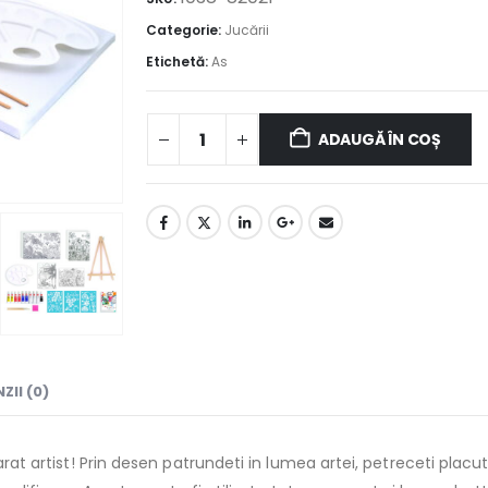
Categorie:
Jucării
Etichetă:
As
ADAUGĂ ÎN COȘ
ZII (0)
arat artist! Prin desen patrundeti in lumea artei, petreceti placut