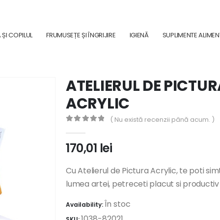
ȘI COPILUL
FRUMUSEȚE ȘI ÎNGRIJIRE
IGIENĂ
SUPLIMENTE ALIME
ATELIERUL DE PICTUR
ACRYLIC
( Nu există recenzii până acum. )
0
out of 5
170,01
lei
Cu Atelierul de Pictura Acrylic, te poti si
lumea artei, petreceti placut si productiv 
În stoc
Availability:
1038-82021
SKU: