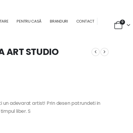
NTARE
PENTRU CASĂ
BRANDURI
CONTACT
0
A ART STUDIO
mti un adevarat artist! Prin desen patrundeti in
timpul liber. S