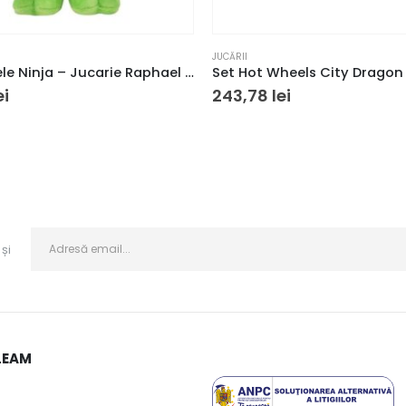
JUCĂRII
Țestoasele Ninja – Jucarie Raphael de pluș
ei
243,78
lei
și
LEAM