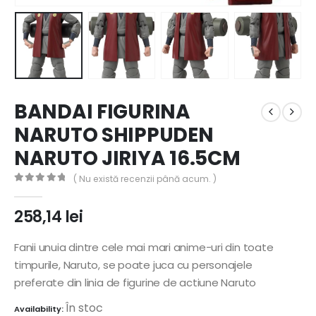
BANDAI FIGURINA
NARUTO SHIPPUDEN
NARUTO JIRIYA 16.5CM
( Nu există recenzii până acum. )
0
out of 5
258,14
lei
Fanii unuia dintre cele mai mari anime-uri din toate
timpurile, Naruto, se poate juca cu personajele
preferate din linia de figurine de actiune Naruto
În stoc
Availability: