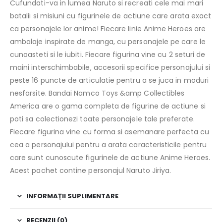
Cufundati-va in lumea Naruto si recreati cele mai mari
batalii si misiuni cu figurinele de actiune care arata exact
ca personajele lor anime! Fiecare linie Anime Heroes are
ambalaje inspirate de manga, cu personajele pe care le
cunoasteti si le iubiti. Fiecare figurina vine cu 2 seturi de
maini interschimbabile, accesorii specifice personajului si
peste 16 puncte de articulatie pentru a se juca in moduri
nesfarsite. Bandai Namco Toys &amp Collectibles
America are o gama completa de figurine de actiune si
poti sa colectionezi toate personajele tale preferate.
Fiecare figurina vine cu forma si asemanare perfecta cu
cea a personajului pentru a arata caracteristicile pentru
care sunt cunoscute figurinele de actiune Anime Heroes.
Acest pachet contine personajul Naruto Jiriya.
INFORMAȚII SUPLIMENTARE
RECENZII (0)