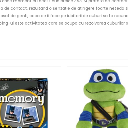
sit in orice moment cu acest cub breloc 3×3. Suprafata de contac
a de contact, rezultand o senzatie de atingere foarte neteda si 
atasat de genti, ceea ce ii face pe iubitorii de cuburi sa te recu
ng-ul este activitatea care se ocupa cu rezolvarea cuburilor s