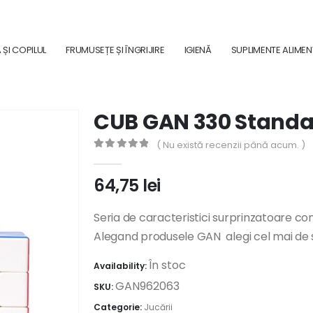
ȘI COPILUL
FRUMUSEȚE ȘI ÎNGRIJIRE
IGIENĂ
SUPLIMENTE ALIME
CUB GAN 330 Standa
( Nu există recenzii până acum. )
0
out of 5
64,75
lei
Seria de caracteristici surprinzatoare co
Alegand produsele GAN ​ alegi cel mai de
În stoc
Availability:
GAN962063
SKU:
Categorie:
Jucării