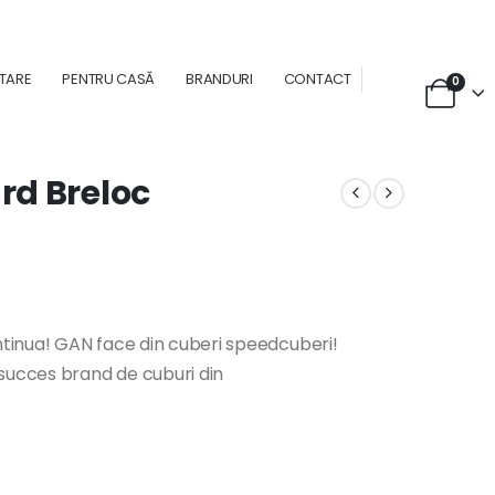
NTARE
PENTRU CASĂ
BRANDURI
CONTACT
0
rd Breloc
ntinua! GAN face din cuberi speedcuberi!
 succes brand de cuburi din