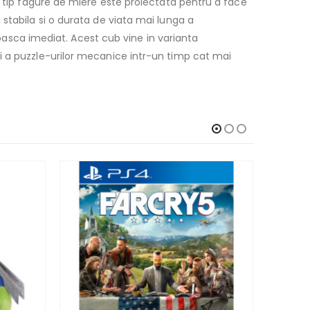
t tip fagure de miere este proiectata pentru a face
stabila si o durata de viata mai lunga a
noasca imediat. Acest cub vine in varianta
i a puzzle-urilor mecanice intr-un timp cat mai