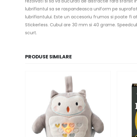
rezolvati si sa va bucurati de distractie fara sfar
lubrifiantul sa se raspandeasca uniform pe suprafat
lubrifiantului. Este un accesoriu frumos si poate fi 
Stickerless. Cubul are 30 mm si 40 grame. Speedcubi
scurt.
PRODUSE SIMILARE