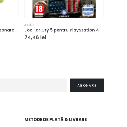
JUCĂRII
JUCĂRII
Țestoasele Ninja – Jucarie Leonardo de pluș
Joc Far Cry 5 pentru PlayStation 4
Set de 
74,46
lei
141,78
METODE DE PLATĂ & LIVRARE