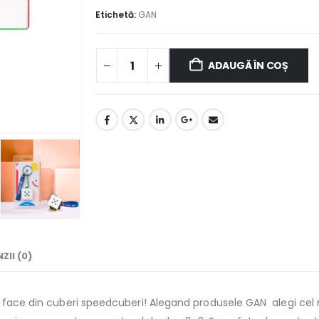
Etichetă:
GAN
ADAUGĂ ÎN COȘ
ZII (0)
N face din cuberi speedcuberi! Alegand produsele GAN ​ alegi cel