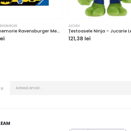
ENSBURGER
JUCĂRII
Joc de memorie Ravensburger Memory Batman
lei
121,38
lei
și
LEAM