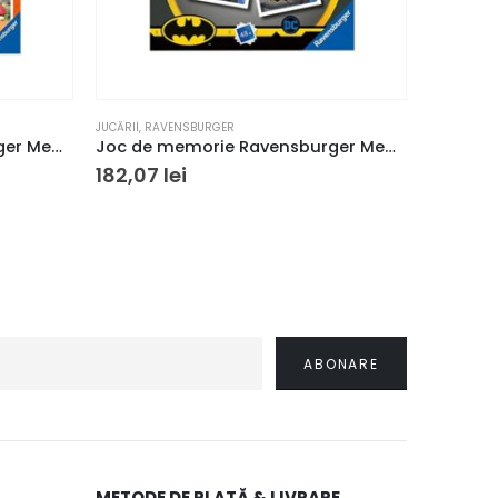
JUCĂRII
,
RAVENSBURGER
JUCĂRII
Joc de memorie Ravensburger Memory Strumfii
Joc de memorie Ravensburger Memory Batman
182,07
lei
153,00
METODE DE PLATĂ & LIVRARE