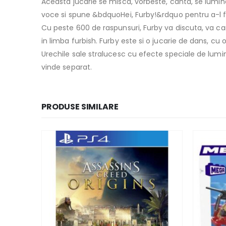
Aceasta jucarie se misca, vorbeste, canta, se lumine
voce si spune &bdquoHei, Furby!&rdquo pentru a-l f
Cu peste 600 de raspunsuri, Furby va discuta, va cant
in limba furbish. Furby este si o jucarie de dans, cu o
Urechile sale stralucesc cu efecte speciale de lumina
vinde separat.
PRODUSE SIMILARE