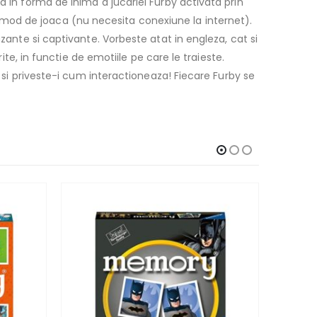
a in forma de inima a jucariei Furby activata prin
mod de joaca (nu necesita conexiune la internet).
zante si captivante. Vorbeste atat in engleza, cat si
ite, in functie de emotiile pe care le traieste.
i si priveste-i cum interactioneaza! Fiecare Furby se