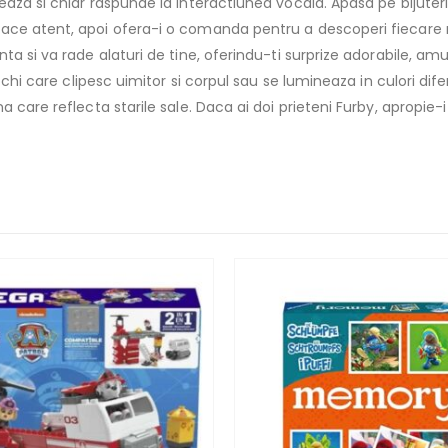
aza si chiar raspunde la interactiunea vocala. Apasa pe bijuteri
ace atent, apoi ofera-i o comanda pentru a descoperi fiecare 
a si va rade alaturi de tine, oferindu-ti surprize adorabile, amu
chi care clipesc uimitor si corpul sau se lumineaza in culori difer
 care reflecta starile sale. Daca ai doi prieteni Furby, apropie-