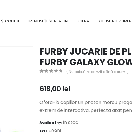
ȘI COPILUL
FRUMUSEȚE ȘI ÎNGRIJIRE
IGIENĂ
SUPLIMENTE ALIME
FURBY JUCARIE DE P
FURBY GALAXY GLOW
( Nu există recenzii până acum. )
0
out of 5
618,00
lei
Ofera-le copiilor un prieten mereu preg
extrem de interactiva, perfecta atat pent
În stoc
Availability:
F8901
SKU: