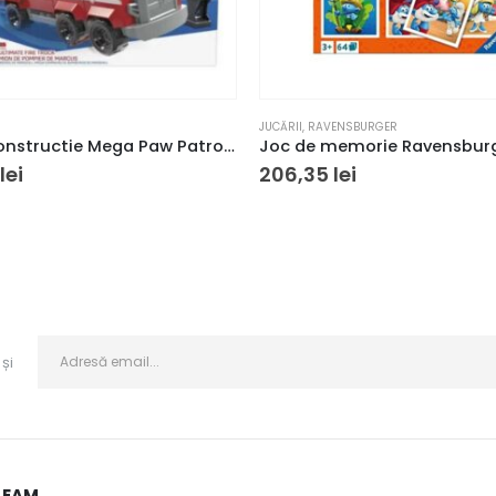
JUCĂRII
,
RAVENSBURGER
Set de constructie Mega Paw Patrol Marshall Super Camion de Pompieri 33 piese si 2 figurine 3+ ani
lei
206,35
lei
și
LEAM