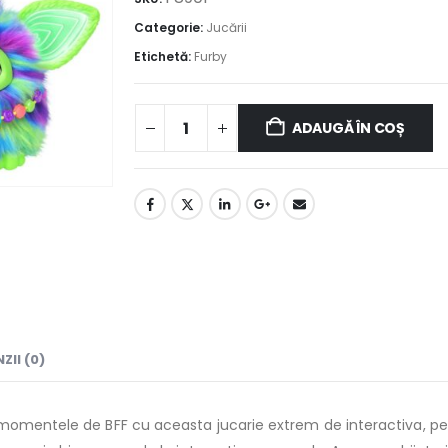
Categorie:
Jucării
Etichetă:
Furby
ADAUGĂ ÎN COȘ
ZII (0)
momentele de BFF cu aceasta jucarie extrem de interactiva, perf