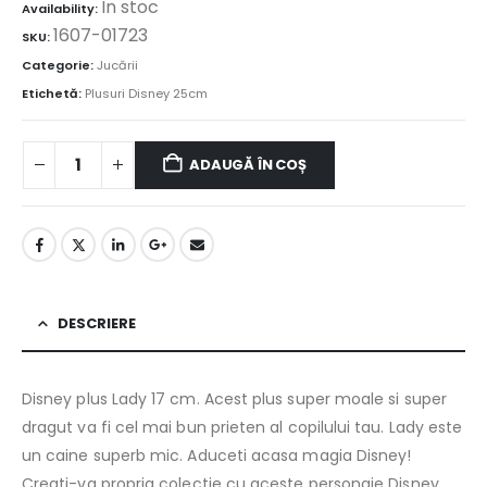
În stoc
Availability:
1607-01723
SKU:
Categorie:
Jucării
Etichetă:
Plusuri Disney 25cm
ADAUGĂ ÎN COȘ
DESCRIERE
Disney plus Lady 17 cm. Acest plus super moale si super
dragut va fi cel mai bun prieten al copilului tau. Lady este
un caine superb mic. Aduceti acasa magia Disney!
Creati-va propria colectie cu aceste personaje Disney