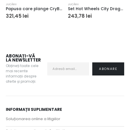
JUCĂRII
JUCĂRII
Papusa care plange CryBabies Minnie Mouse
Set Hot Wheels City Dragon Drive Firefight
321,45
lei
243,78
lei
ABONAȚI-VĂ
LA NEWSLETTER
Obțineți toate cele
mai recente
informații despre
oferte și promoții.
INFORMAȚII SUPLIMENTARE
Soluționarea online a litigiilor