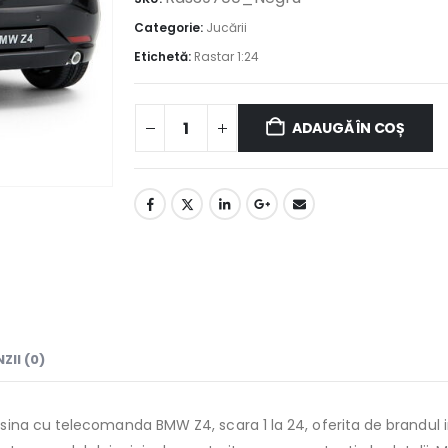
Categorie:
Jucării
Etichetă:
Rastar 1:24
ADAUGĂ ÎN COȘ
ZII (0)
na cu telecomanda BMW Z4, scara 1 la 24, oferita de brandul int