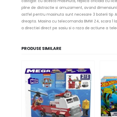
castigat cu acesta masinuta, replica oficiala cu lic
pline de distractie si amuzament, avand dimensiun
astfel pentru masinuta sunt necesare 3 baterii tip A
dreapta. Masina cu telecomanda BMW Z4, scara 1 la 2
a directiei direct pe sasiu si o raza de actiune a te
PRODUSE SIMILARE