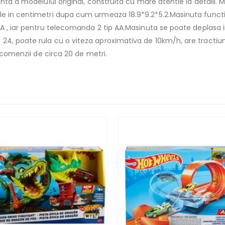
enta a modelului original, construita cu mare atentie la detalii
ile in centimetri dupa cum urmeaza 18.9*9.2*5.2.Masinuta func
A , iar pentru telecomanda 2 tip AA.Masinuta se poate deplasa in 
4, poate rula cu o viteza aproximativa de 10km/h, are tractiun
lecomenzii de circa 20 de metri.