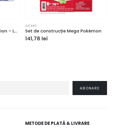
JUCĂRII
JUCĂRII
Set de joaca Hot Wheels Action – Loop Stunt
Set de construcție Mega Pokémon
141,78
lei
264,18
METODE DE PLATĂ & LIVRARE