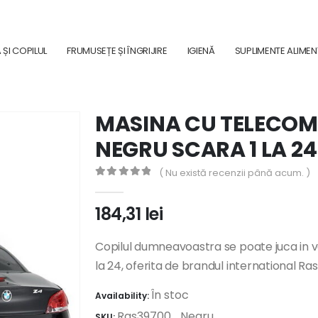
ȘI COPILUL
FRUMUSEȚE ȘI ÎNGRIJIRE
IGIENĂ
SUPLIMENTE ALIME
MASINA CU TELECO
NEGRU SCARA 1 LA 24
( Nu există recenzii până acum. )
0
out of 5
184,31
lei
Copilul dumneavoastra se poate juca in 
la 24, oferita de brandul international Ras
În stoc
Availability:
Ras39700_Negru
SKU: