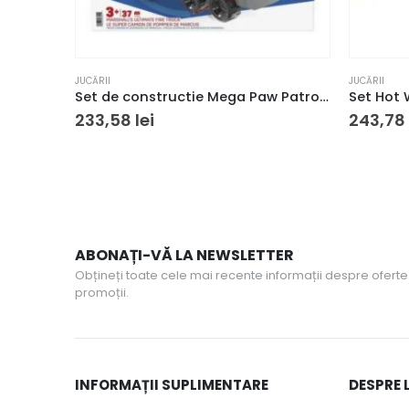
JUCĂRII
JUCĂRII
Set de constructie Mega Paw Patrol Marshall Super Camion de Pompieri 33 piese si 2 figurine 3+ ani
233,58
lei
243,78
ABONAȚI-VĂ LA NEWSLETTER
Obțineți toate cele mai recente informații despre oferte 
promoții.
INFORMAȚII SUPLIMENTARE
DESPRE 