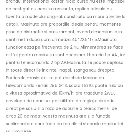
brandul international Rastar. Nicio cursa nu este imposibil
de castigat cu acesta masinuta, replica oficiala cu
licenta a modelului original, construita cu mare atentie la
detalii. Masinuta are proportiile ideale pentru momente
pline de distractie si amuzament, avand dimensiunile in
centimetri dupa cum urmeaza 40*22.5*17.5.Masinuta
functioneaza pe frecventa de 2.4G.Alimentarea se face
astfel pentru masinuta sunt necesare 1 baterie tip AA , iar
pentru telecomanda 2 tip AA.Masinuta se poate deplasa
in toate directiile inainte, inapoi, stanga sau dreapta.
Portierele masinutei se pot deschide.Masina cu
telecomanda Ferrari 296 GTS, scara 1 la 16, poate rula cu
o viteza aproximativa de 10km/h, are tractiune 2WD,
anvelope de cauciuc, posibilitate de reglaj a directiei
direct pe sasiu si o raza de actiune a telecomenzii de
circa 20 de metri.Acesta masinuta are si o functie
suplimentara care face ca farurile si stopurile masinutei
sa lumineze.