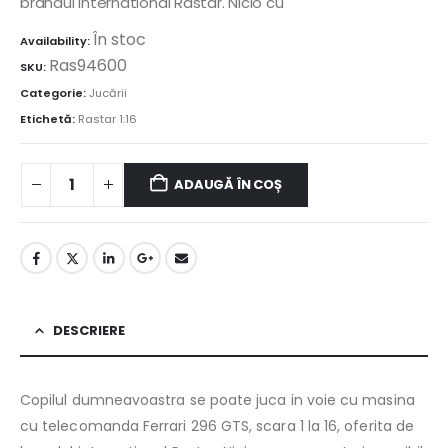
brandul international Rastar. Nicio cu
În stoc
Availability:
Ras94600
SKU:
Categorie:
Jucării
Etichetă:
Rastar 1:16
ADAUGĂ ÎN COȘ
DESCRIERE
Copilul dumneavoastra se poate juca in voie cu masina
cu telecomanda Ferrari 296 GTS, scara 1 la 16, oferita de