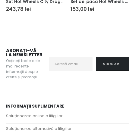
Set Hot Wheels City Dragon Drive Firefight
Set de joaca Hot Wheels Action – Pista pentru acceleratii maxime
243,78
lei
153,00
lei
ABONAȚI-VĂ
LA NEWSLETTER
Obțineți toate cele
mai recente
informații despre
oferte și promoții.
INFORMAȚII SUPLIMENTARE
Soluționarea online a litigiilor
Soluționarea alternativă a litigiilor