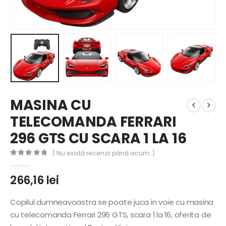
MASINA CU
TELECOMANDA FERRARI
296 GTS CU SCARA 1 LA 16
( Nu există recenzii până acum. )
0
out of 5
266,16
lei
Copilul dumneavoastra se poate juca in voie cu masina
cu telecomanda Ferrari 296 GTS, scara 1 la 16, oferita de