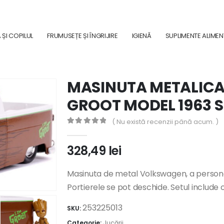
ȘI COPILUL
FRUMUSEȚE ȘI ÎNGRIJIRE
IGIENĂ
SUPLIMENTE ALIME
MASINUTA METALICA
GROOT MODEL 1963 S
( Nu există recenzii până acum. )
0
out of 5
328,49
lei
Masinuta de metal Volkswagen, a personaju
Portierele se pot deschide. Setul include 
253225013
SKU:
Categorie:
Jucării