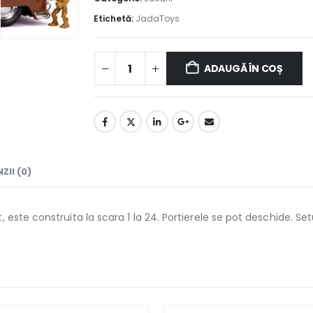
Etichetă:
JadaToys
ADAUGĂ ÎN COȘ
ZII (0)
este construita la scara 1 la 24. Portierele se pot deschide. Set