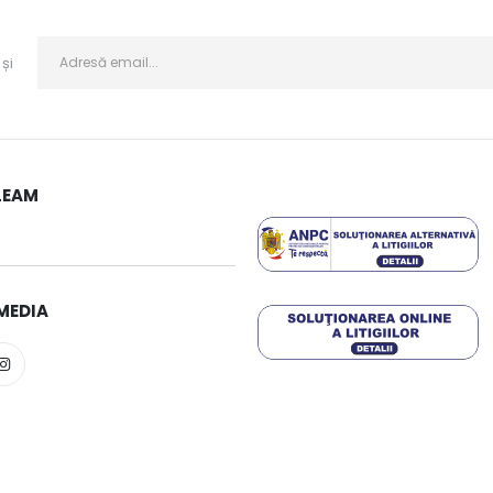
și
LEAM
MEDIA