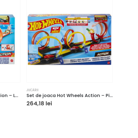
JUCĂRII
JUCĂRII
Set de joaca Hot Wheels Action – Loop Stunt
Set de joaca Hot Wheels Action – Pista buclelor duble
264,18
lei
153,00