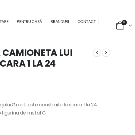
NTARE
PENTRU CASĂ
BRANDURI
CONTACT
0
 CAMIONETA LUI
CARA 1 LA 24
lui Groot, este construita la scara 1 la 24.
o figurina de metal G