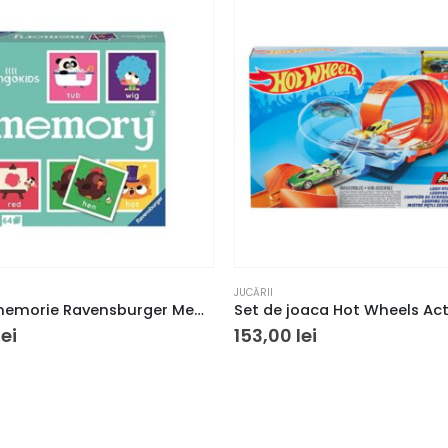
JUCĂRII
Joc de memorie Ravensburger Memory Lingokids
lei
153,00
lei