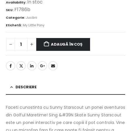
În stoc
Availability:
F1786b
SKU:
Categorie:
Jucării
Etichetă:
My Little Pony
ADAUGĂ ÎN COȘ
DESCRIERE
Faceti cunostinta cu Sunny Starscout un ponei aventuros
din Golful Maretime! Sing &#39N Skate Sunny Starscout
este un ponei interactiv pe care copiii il pot controla. Vine
cu un microfon fara fir care poate fi folosit pentru a