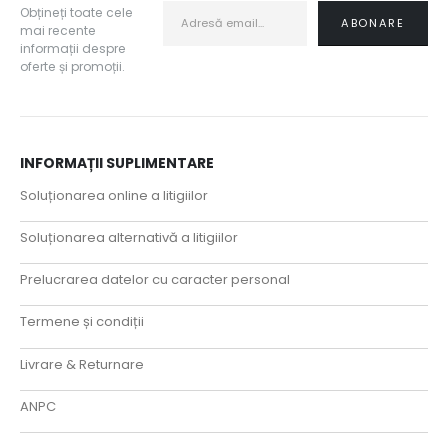
Obțineți toate cele
mai recente
informații despre
oferte și promoții.
INFORMAȚII SUPLIMENTARE
Soluționarea online a litigiilor
Soluționarea alternativă a litigiilor
Prelucrarea datelor cu caracter personal
Termene și condiții
Livrare & Returnare
ANPC