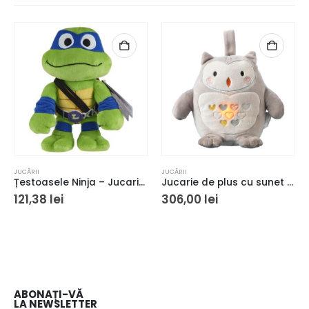
JUCĂRII
JUCĂRII
Țestoasele Ninja – Jucarie Leonardo de pluș
Jucarie de plus cu sunet si lumina The Gro Company, Reincarcabil, Forma de bufnita, Multicolor
121,38
lei
306,00
lei
ABONAȚI-VĂ
LA NEWSLETTER