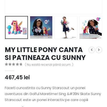
MY LITTLE PONY CANTA
SI PATINEAZA CU SUNNY
( Nu există recenzii până acum. )
0
out of 5
467,45
lei
Faceti cunostinta cu Sunny Starscout un ponei
aventuros din Golful Maretime! Sing &#39N Skate Sunny
Starscout este un ponei interactiv pe care copiii