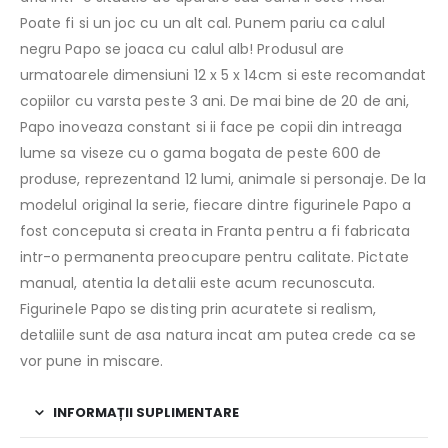
Poate fi si un joc cu un alt cal. Punem pariu ca calul
negru Papo se joaca cu calul alb! Produsul are
urmatoarele dimensiuni 12 x 5 x 14cm si este recomandat
copiilor cu varsta peste 3 ani. De mai bine de 20 de ani,
Papo inoveaza constant si ii face pe copii din intreaga
lume sa viseze cu o gama bogata de peste 600 de
produse, reprezentand 12 lumi, animale si personaje. De la
modelul original la serie, fiecare dintre figurinele Papo a
fost conceputa si creata in Franta pentru a fi fabricata
intr-o permanenta preocupare pentru calitate. Pictate
manual, atentia la detalii este acum recunoscuta.
Figurinele Papo se disting prin acuratete si realism,
detaliile sunt de asa natura incat am putea crede ca se
vor pune in miscare.
INFORMAȚII SUPLIMENTARE