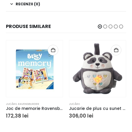
RECENZII (0)
PRODUSE SIMILARE
JUCĂRII
,
RAVENSBURGER
JUCĂRII
Joc de memorie Ravensburger Memory Bluey
Jucarie de plus cu sunet si lumina The Gro Company, Reincarcabil, Ursul Pip, Multicolor
172,38
lei
306,00
lei