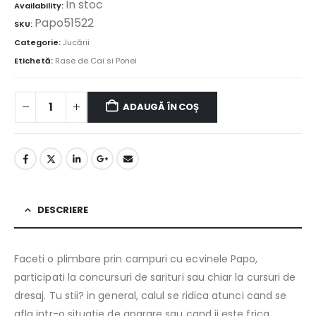
În stoc
Availability:
Papo51522
SKU:
Categorie:
Jucării
Etichetă:
Rase de Cai si Ponei
ADAUGĂ ÎN COȘ
DESCRIERE
Faceti o plimbare prin campuri cu ecvinele Papo,
participati la concursuri de sarituri sau chiar la cursuri de
dresaj. Tu stii? in general, calul se ridica atunci cand se
afla intr-o situatie de aparare sau cand ii este frica.