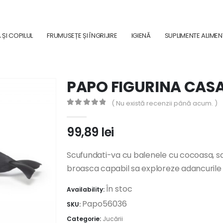
ȘI COPILUL
FRUMUSEȚE ȘI ÎNGRIJIRE
IGIENĂ
SUPLIMENTE ALIME
PAPO FIGURINA CAS
( Nu există recenzii până acum. )
0
out of 5
99,89
lei
Scufundati-va cu balenele cu cocoasa, sarit
broasca capabil sa exploreze adancurile 
În stoc
Availability:
Papo56036
SKU:
Categorie:
Jucării