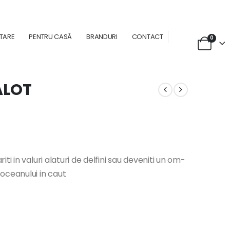
NTARE
PENTRU CASĂ
BRANDURI
CONTACT
0
ALOT
i in valuri alaturi de delfini sau deveniti un om-
oceanului in caut