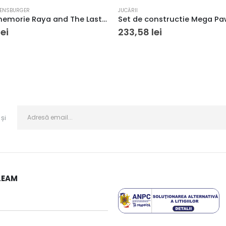
ENSBURGER
JUCĂRII
Joc de memorie Raya and The Last Dragon
lei
233,58
lei
și
LEAM