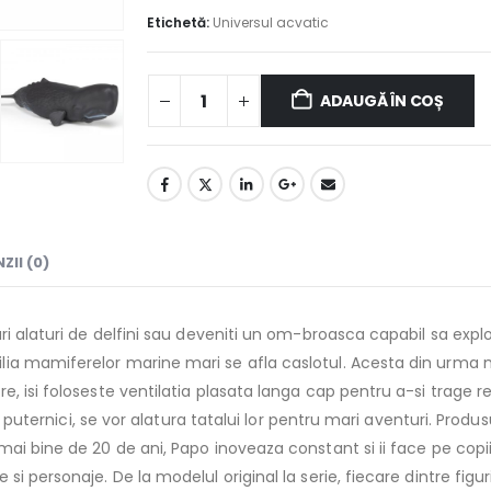
Etichetă:
Universul acvatic
ADAUGĂ ÎN COȘ
ZII (0)
uri alaturi de delfini sau deveniti un om-broasca capabil sa exp
ia mamiferelor marine mari se afla caslotul. Acesta din urma m
, isi foloseste ventilatia plasata langa cap pentru a-si trage r
de puternici, se vor alatura tatalui lor pentru mari aventuri. Prod
mai bine de 20 de ani, Papo inoveaza constant si ii face pe co
i personaje. De la modelul original la serie, fiecare dintre fig