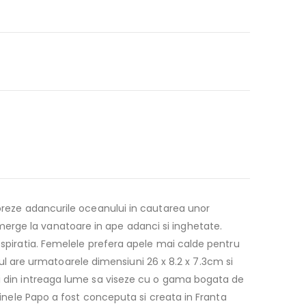
loreze adancurile oceanului in cautarea unor
erge la vanatoare in ape adanci si inghetate.
espiratia. Femelele prefera apele mai calde pentru
usul are urmatoarele dimensiuni 26 x 8.2 x 7.3cm si
pii din intreaga lume sa viseze cu o gama bogata de
urinele Papo a fost conceputa si creata in Franta