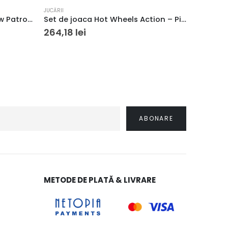
JUCĂRII
JUCĂRII
Set de constructie Mega Paw Patrol Marshall Super Camion de Pompieri 33 piese si 2 figurine 3+ ani
Set de joaca Hot Wheels Action – Pista buclelor duble
264,18
lei
153,00
METODE DE PLATĂ & LIVRARE