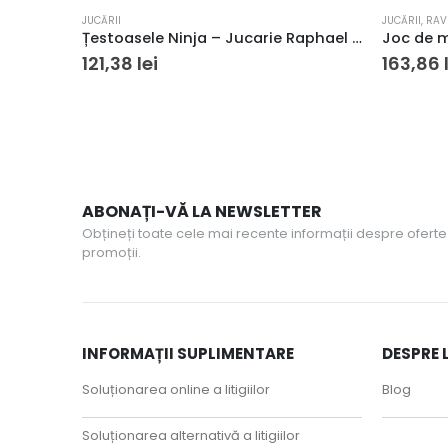
JUCĂRII
JUCĂRII
,
RAV
Țestoasele Ninja – Jucarie Raphael de pluș
121,38
lei
163,86
ABONAȚI-VĂ LA NEWSLETTER
Obțineți toate cele mai recente informații despre oferte 
promoții.
INFORMAȚII SUPLIMENTARE
DESPRE 
Soluționarea online a litigiilor
Blog
Soluționarea alternativă a litigiilor