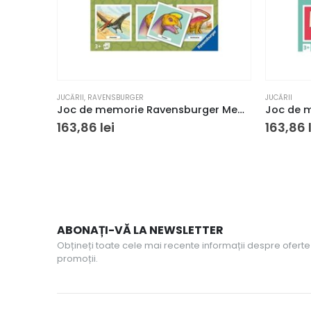
JUCĂRII
,
RAVENSBURGER
JUCĂRII
Joc de memorie Ravensburger Memory Dinozauri
163,86
lei
163,86
ABONAȚI-VĂ LA NEWSLETTER
Obțineți toate cele mai recente informații despre oferte 
promoții.