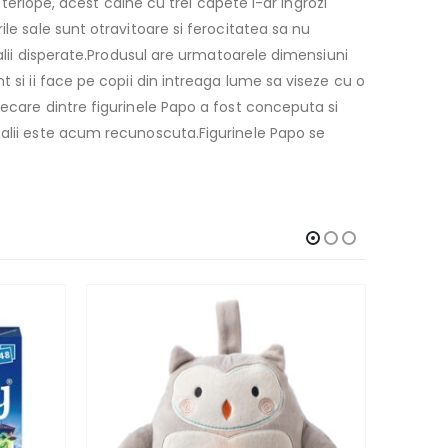
nterlope, acest caine cu trei capete l-ar ingrozi
le sale sunt otravitoare si ferocitatea sa nu
talii disperate.Produsul are urmatoarele dimensiuni
 si ii face pe copii din intreaga lume sa viseze cu o
iecare dintre figurinele Papo a fost conceputa si
talii este acum recunoscuta.Figurinele Papo se