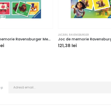
JUCĂRII
,
RAVENSBURGER
Joc de memorie Ravensburger Memory Lingokids
lei
121,38
lei
și