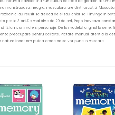
au infrunta cavaleri intr-un duel.in calitate de gardian al lumii i
ura monstruoasa, neagra, musculara, are dinti ascutiti. Muscaturi
razboinici au reusit sa treaca de el sau chiar sa-l invinga in ba
rsta peste 3 ani.De mai bine de 20 de ani, Papo inoveaza constant
 lumi, animale si personaje. De la modelul original la serie, f
nenta preocupare pentru calitate. Pictate manual, atentia la de
 asa natura incat am putea crede ca se vor pune in miscare.