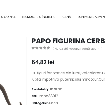
ȘI COPILUL
FRUMUSEȚE ȘI ÎNGRIJIRE
IGIENĂ
SUPLIMENTE ALIME
PAPO FIGURINA CER
( Nu există recenzii până acum. )
0
out of 5
64,82
lei
Cu figuri fantastice ale lumii, vei calaretui 
lupta impotriva puternicului minotaur.Cu f
În stoc
Availability:
Papo38912
SKU:
Categorie:
Jucării