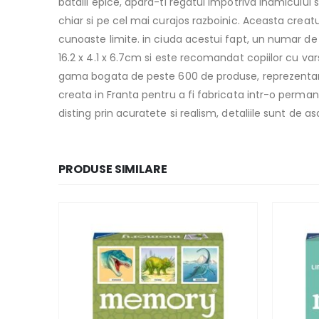
batalii epice, apara-ti regatul impotriva inamicului s
chiar si pe cel mai curajos razboinic. Aceasta creat
cunoaste limite. in ciuda acestui fapt, un numar de 
16.2 x 4.1 x 6.7cm si este recomandat copiilor cu va
gama bogata de peste 600 de produse, reprezentand 12
creata in Franta pentru a fi fabricata intr-o perma
disting prin acuratete si realism, detaliile sunt de
PRODUSE SIMILARE