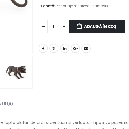
Etichetă:
Personaje medievale fantastice
ADAUGĂ ÎN COȘ
ZII (0)
 vei lupta alaturi de orci si centauri si vei lupta impotriva puter