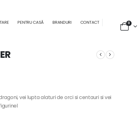
NTARE
PENTRU CASĂ
BRANDURI
CONTACT
0
BER
dragoni, vei lupta alaturi de orci si centauri si vei
igurinel