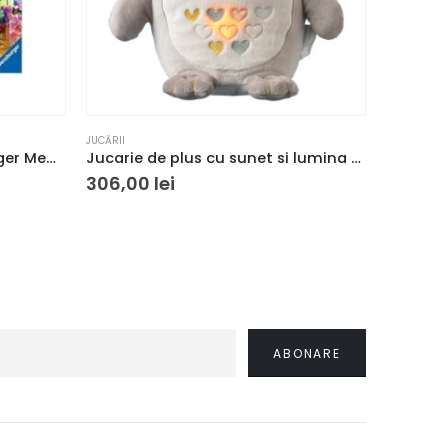
JUCĂRII
JUCĂRII
Joc de memorie Ravensburger Memory Disney Encanto
Jucarie de plus cu sunet si lumina The Gro Company, Reincarcabil, Forma de bufnita, Multicolor
306,00
lei
233,5