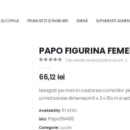
ȘI COPILUL
FRUMUSEȚE ȘI ÎNGRIJIRE
IGIENĂ
SUPLIMENTE ALIME
PAPO FIGURINA FEME
( Nu există recenzii până acum. )
0
out of 5
66,12
lei
Navigati pe mari in cautarea comorilor pie
urmatoarele dimensiuni 9 x 3 x 10cm si e
În stoc
Availability:
Papo39466
SKU:
Categorie:
Jucării