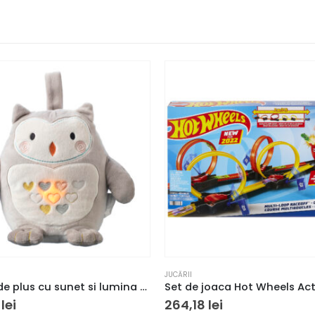
JUCĂRII
Jucarie de plus cu sunet si lumina The Gro Company, Reincarcabil, Forma de bufnita, Multicolor
0
lei
264,18
lei