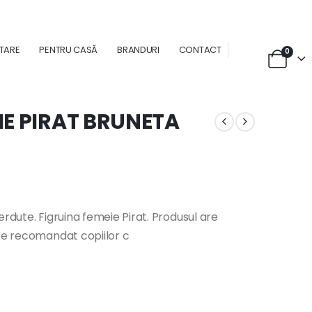
NTARE
PENTRU CASĂ
BRANDURI
CONTACT
0
IE PIRAT BRUNETA
rdute. Figruina femeie Pirat. Produsul are
ste recomandat copiilor c