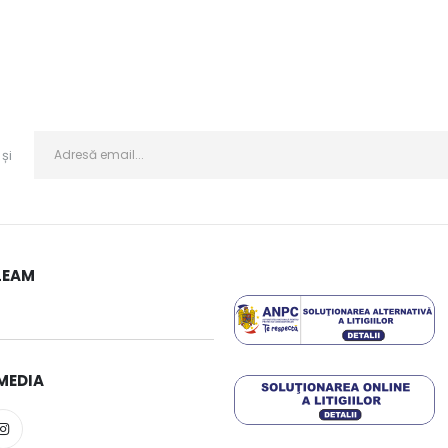
și
LEAM
MEDIA