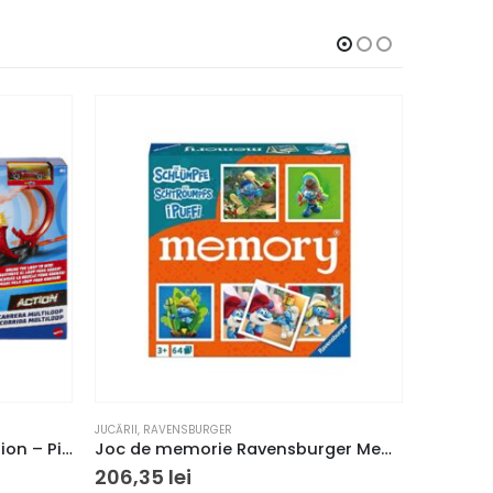
JUCĂRII
,
RAVENSBURGER
JUCĂRII
,
RA
Set de joaca Hot Wheels Action – Pista buclelor duble
Joc de memorie Ravensburger Memory Strumfii
206,35
lei
172,38