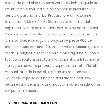
bucati de gard albe si o baza verde cu iarba. Figurile pot
sta la un nivel mai inalt, la tarabe sau la nivelul solului
pentru a pasuna in iarba. Produsul are urmatoarele
dimensiuni 53.5 x 3.4 x 37.3cm si este recomandat
copiilor cu varsta peste 3 ani. De mai bine de 20 de ani,
Papo inoveaza constant si ii face pe copii din intreaga
lume sa viseze cu o gama bogata de peste 600 de
produse, reprezentand 12 lumi, animale si personaje. De la
modelul original la serie, fiecare dintre figurinele Papo a
fost conceputa si creata in Franta pentru a fi fabricata
intr-o permanenta preocupare pentru calitate. Pictate
manual, atentia la detalii este acum recunoscuta.
Figurinele Papo se disting prin acuratete si realism,
detaliile sunt de asa natura incat am putea crede ca se
vor pune in miscare.
INFORMAȚII SUPLIMENTARE