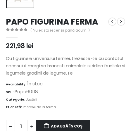
PAPO FIGURINA FERMA
( Nu există recenzii până acum. )
0
out of 5
221,98
lei
Cu figurinele universului fermei, trezeste-te cu cantatul
cocosului, mergi sa hranesti animalele si ridica fructele si
legumele gradinii de legume. Fe
În stoc
Availability:
Papo60118
SKU:
Categorie:
Jucării
Etichetă:
Prietenii de la ferma
ADAUGĂ ÎN COȘ