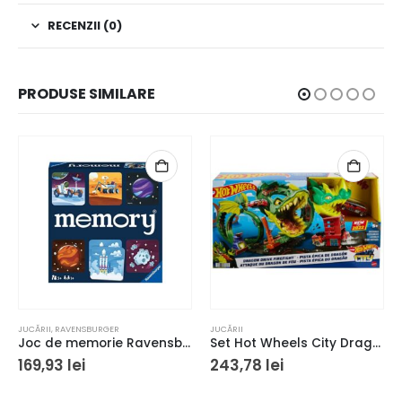
RECENZII (0)
PRODUSE SIMILARE
JUCĂRII
,
RAVENSBURGER
JUCĂRII
Joc de memorie Ravensburger Memory Spatiul
Set Hot Wheels City Dragon Drive Firefight
169,93
lei
243,78
lei