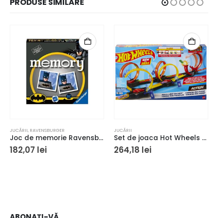
PRODUSE SIMILARE
JUCĂRII
,
RAVENSBURGER
JUCĂRII
Joc de memorie Ravensburger Memory Batman
Set de joaca Hot Wheels Action – Pista buclelor duble
182,07
lei
264,18
lei
ABONAȚI-VĂ