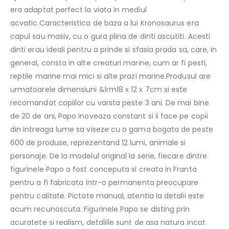
era adaptat perfect la viata in mediul
acvatic.Caracteristica de baza a lui Kronosaurus era
capul sau masiv, cu o gura plina de dinti ascutiti. Acesti
dinti erau ideali pentru a prinde si sfasia prada sa, care, in
general, consta in alte creaturi marine, cum ar fi pesti,
reptile marine mai mici si alte prazi marine.Produsul are
urmatoarele dimensiuni &lrm18 x 12 x 7cm si este
recomandat copiilor cu varsta peste 3 ani. De mai bine
de 20 de ani, Papo inoveaza constant si ii face pe copii
din intreaga lume sa viseze cu o gama bogata de peste
600 de produse, reprezentand 12 lumi, animale si
personaje. De la modelul original la serie, fiecare dintre
figurinele Papo a fost conceputa si creata in Franta
pentru a fi fabricata intr-o permanenta preocupare
pentru calitate. Pictate manual, atentia la detalii este
acum recunoscuta. Figurinele Papo se disting prin
acuratete si realism, detaliile sunt de asa natura incat