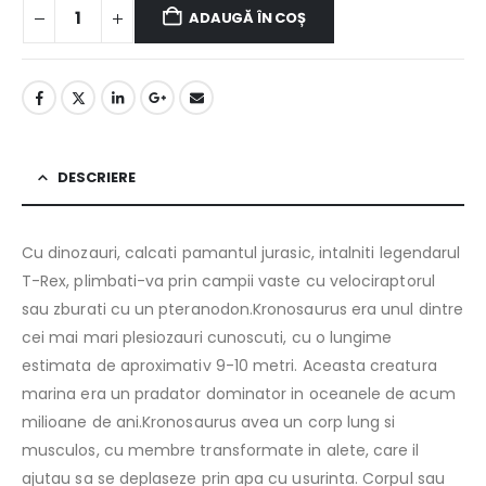
ADAUGĂ ÎN COȘ
DESCRIERE
Cu dinozauri, calcati pamantul jurasic, intalniti legendarul
T-Rex, plimbati-va prin campii vaste cu velociraptorul
sau zburati cu un pteranodon.Kronosaurus era unul dintre
cei mai mari plesiozauri cunoscuti, cu o lungime
estimata de aproximativ 9-10 metri. Aceasta creatura
marina era un pradator dominator in oceanele de acum
milioane de ani.Kronosaurus avea un corp lung si
musculos, cu membre transformate in alete, care il
ajutau sa se deplaseze prin apa cu usurinta. Corpul sau