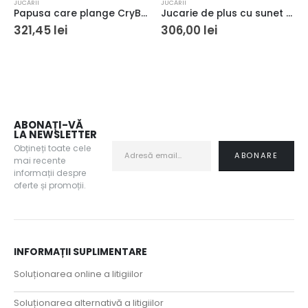
JUCĂRII
JUCĂRII
Papusa care plange CryBabies Minnie Mouse
Jucarie de plus cu sunet si lumina The Gro Company, Reincarcabil, Ursul Pip, Multicolor
321,45
lei
306,00
lei
ABONAȚI-VĂ
LA NEWSLETTER
Obțineți toate cele
mai recente
informații despre
oferte și promoții.
INFORMAȚII SUPLIMENTARE
Soluționarea online a litigiilor
Soluționarea alternativă a litigiilor