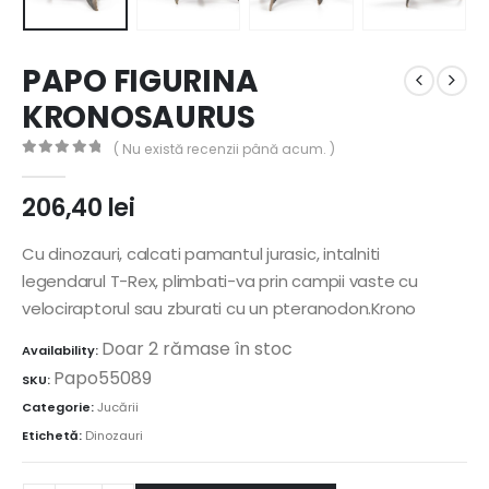
PAPO FIGURINA
KRONOSAURUS
( Nu există recenzii până acum. )
0
out of 5
206,40
lei
Cu dinozauri, calcati pamantul jurasic, intalniti
legendarul T-Rex, plimbati-va prin campii vaste cu
velociraptorul sau zburati cu un pteranodon.Krono
Doar 2 rămase în stoc
Availability:
Papo55089
SKU:
Categorie:
Jucării
Etichetă:
Dinozauri