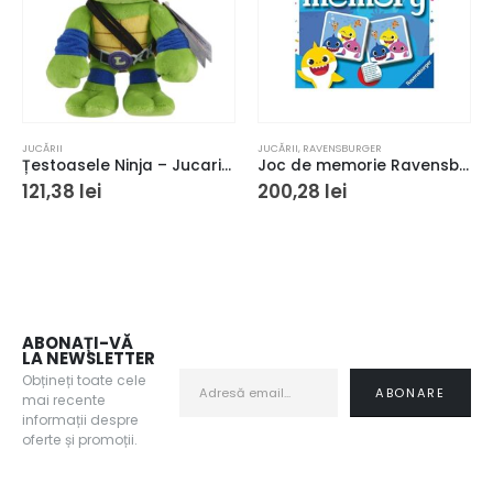
JUCĂRII
JUCĂRII
,
RAVENSBURGER
Țestoasele Ninja – Jucarie Leonardo de pluș
Joc de memorie Ravensburger Memory Baby Shark
121,38
lei
200,28
lei
ABONAȚI-VĂ
LA NEWSLETTER
Obțineți toate cele
mai recente
informații despre
oferte și promoții.