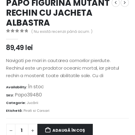
PAPO FIGURINA MUTANT
RECHIN CU JACHETA
ALBASTRA
( Nu există recenzii până acum. )
0
out of 5
89,49
lei
Navigati pe mari in cautarea comorilor pierdute.
Rechinul este un pradator oceanic mortal, iar piratul
rechin a mostenit toate abilitatile sale. Cu di
În stoc
Availability:
Papo39480
SKU:
Categorie:
Jucării
Etichetă:
Pirati si Corsari
ADAUGĂ ÎN COȘ