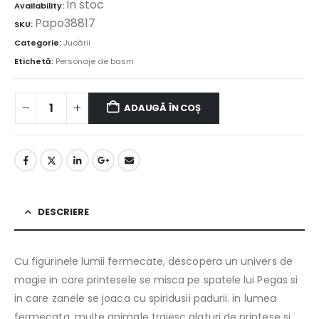
În stoc
Availability:
Papo38817
SKU:
Categorie:
Jucării
Etichetă:
Personaje de basm
ADAUGĂ ÎN COȘ
DESCRIERE
Cu figurinele lumii fermecate, descopera un univers de
magie in care printesele se misca pe spatele lui Pegas si
in care zanele se joaca cu spiridusii padurii. in lumea
fermecata, multe animale traiesc alaturi de printese si