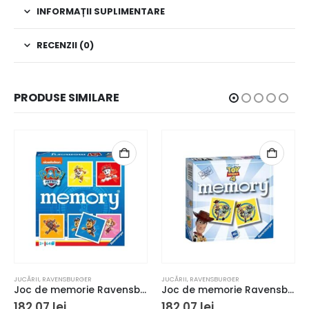
INFORMAȚII SUPLIMENTARE
RECENZII (0)
PRODUSE SIMILARE
JUCĂRII
,
RAVENSBURGER
JUCĂRII
,
RAVENSBURGER
Joc de memorie Ravensburger Memory Paw Patrol
Joc de memorie Ravensburger Memory Toy Story 4 Disney Pixar
182,07
lei
182,07
lei