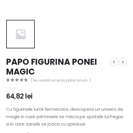
PAPO FIGURINA PONEI
MAGIC
( Nu există recenzii până acum. )
0
out of 5
64,82
lei
Cu figurinele lumii fermecate, descopera un univers de
magie in care printesele se misca pe spatele lui Pegas
si in care zanele se joaca cu spiridusii