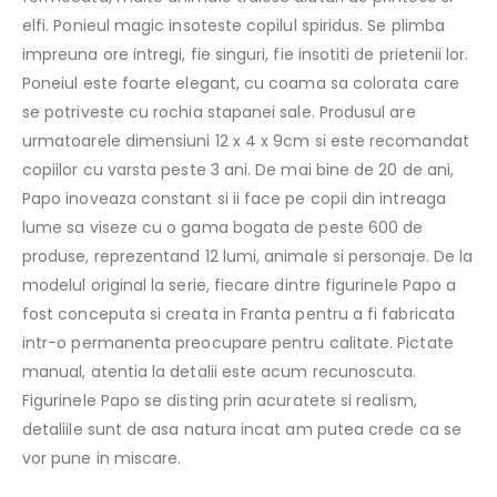
elfi. Ponieul magic insoteste copilul spiridus. Se plimba
impreuna ore intregi, fie singuri, fie insotiti de prietenii lor.
Poneiul este foarte elegant, cu coama sa colorata care
se potriveste cu rochia stapanei sale. Produsul are
urmatoarele dimensiuni 12 x 4 x 9cm si este recomandat
copiilor cu varsta peste 3 ani. De mai bine de 20 de ani,
Papo inoveaza constant si ii face pe copii din intreaga
lume sa viseze cu o gama bogata de peste 600 de
produse, reprezentand 12 lumi, animale si personaje. De la
modelul original la serie, fiecare dintre figurinele Papo a
fost conceputa si creata in Franta pentru a fi fabricata
intr-o permanenta preocupare pentru calitate. Pictate
manual, atentia la detalii este acum recunoscuta.
Figurinele Papo se disting prin acuratete si realism,
detaliile sunt de asa natura incat am putea crede ca se
vor pune in miscare.