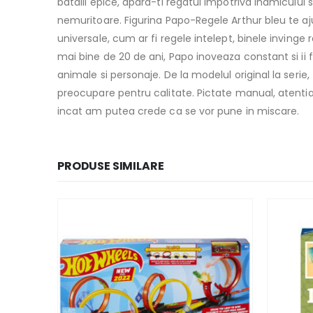
batalii epice, apara-ti regatul impotriva inamicului 
nemuritoare. Figurina Papo-Regele Arthur bleu te aju
universale, cum ar fi regele intelept, binele invinge
mai bine de 20 de ani, Papo inoveaza constant si ii
animale si personaje. De la modelul original la serie
preocupare pentru calitate. Pictate manual, atentia 
incat am putea crede ca se vor pune in miscare.
PRODUSE SIMILARE