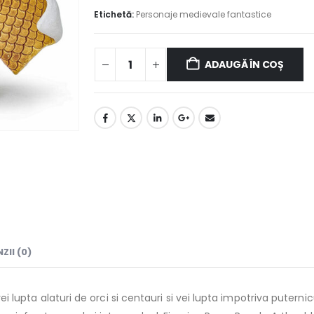
Etichetă:
Personaje medievale fantastice
ADAUGĂ ÎN COȘ
ZII (0)
 vei lupta alaturi de orci si centauri si vei lupta impotriva putern