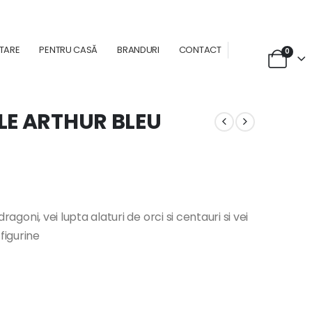
NTARE
PENTRU CASĂ
BRANDURI
CONTACT
0
LE ARTHUR BLEU
dragoni, vei lupta alaturi de orci si centauri si vei
figurine