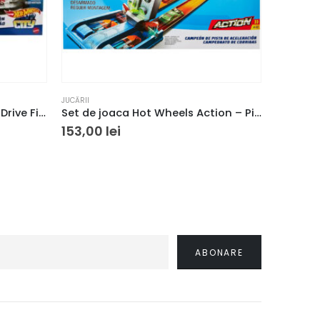
JUCĂRII
JUCĂRII
Set Hot Wheels City Dragon Drive Firefight
Set de joaca Hot Wheels Action – Pista pentru acceleratii maxime
153,00
lei
153,00