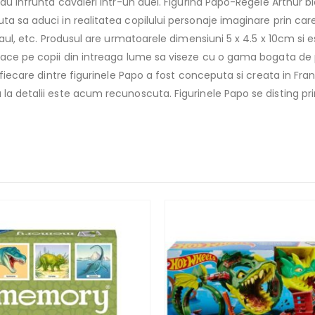
sau infrunta cavaleri intr-un duel. Figurina Papo-Regele Arthur b
ta sa aduci in realitatea copilului personaje imaginare prin care
 raul, etc. Produsul are urmatoarele dimensiuni 5 x 4.5 x 10cm si
 face pe copii din intreaga lume sa viseze cu o gama bogata de
, fiecare dintre figurinele Papo a fost conceputa si creata in Fr
la detalii este acum recunoscuta. Figurinele Papo se disting prin