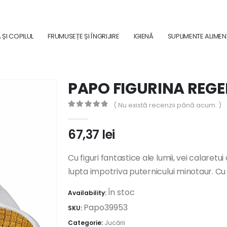
ȘI COPILUL
FRUMUSEȚE ȘI ÎNGRIJIRE
IGIENĂ
SUPLIMENTE ALIME
PAPO FIGURINA REGE
( Nu există recenzii până acum. )
0
out of 5
67,37
lei
Cu figuri fantastice ale lumii, vei calaretui 
lupta impotriva puternicului minotaur. Cu 
În stoc
Availability:
Papo39953
SKU:
Categorie:
Jucării