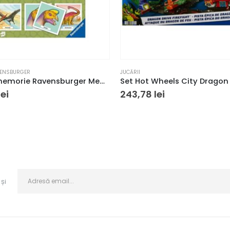
ENSBURGER
JUCĂRII
Joc de memorie Ravensburger Memory Dinozauri
lei
243,78
lei
și