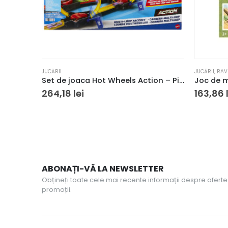
JUCĂRII
JUCĂRII
,
RAV
Set de joaca Hot Wheels Action – Pista buclelor duble
264,18
lei
163,86
ABONAȚI-VĂ LA NEWSLETTER
Obțineți toate cele mai recente informații despre oferte 
promoții.