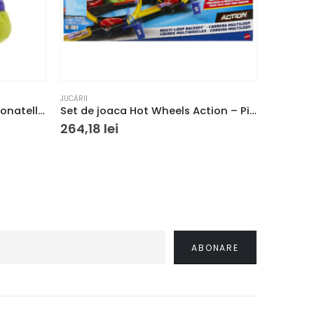
JUCĂRII
JUCĂRII
,
RA
Țestoasele Ninja – Jucarie Donatello de pluș
Set de joaca Hot Wheels Action – Pista buclelor duble
264,18
lei
163,86