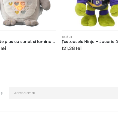
JUCĂRII
Jucarie de plus cu sunet si lumina The Gro Company, Reincarcabil, Forma de bufnita, Multicolor
0
lei
121,38
lei
și