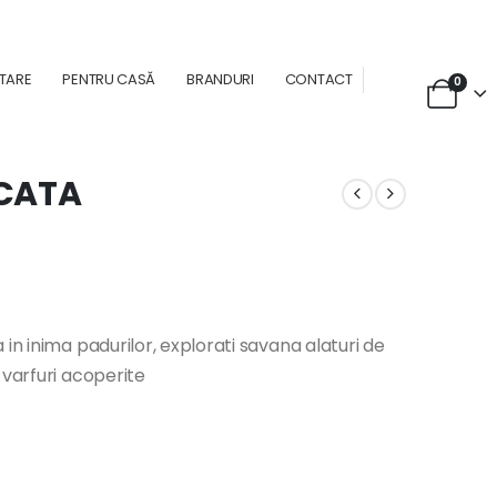
NTARE
PENTRU CASĂ
BRANDURI
CONTACT
0
ICATA
in inima padurilor, explorati savana alaturi de
 varfuri acoperite