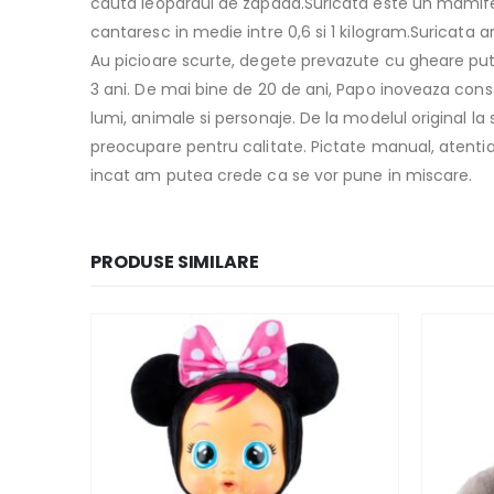
cauta leopardul de zapada.Suricata este un mamifer
cantaresc in medie intre 0,6 si 1 kilogram.Suricata 
Au picioare scurte, degete prevazute cu gheare pute
3 ani. De mai bine de 20 de ani, Papo inoveaza cons
lumi, animale si personaje. De la modelul original la
preocupare pentru calitate. Pictate manual, atentia 
incat am putea crede ca se vor pune in miscare.
PRODUSE SIMILARE