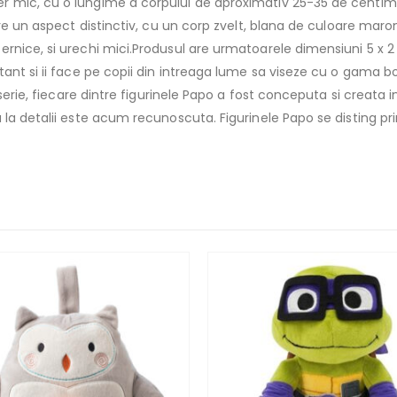
 mic, cu o lungime a corpului de aproximativ 25-35 de centime
are un aspect distinctiv, cu un corp zvelt, blana de culoare maro
rnice, si urechi mici.Produsul are urmatoarele dimensiuni 5 x 
tant si ii face pe copii din intreaga lume sa viseze cu o gama
 serie, fiecare dintre figurinele Papo a fost conceputa si creata
la detalii este acum recunoscuta. Figurinele Papo se disting prin