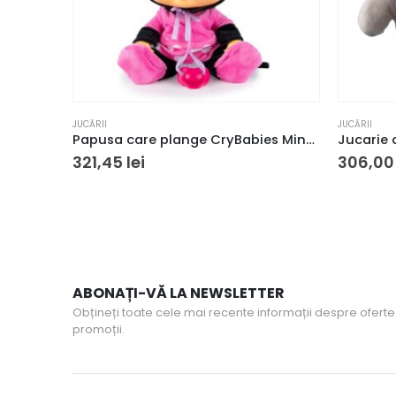
JUCĂRII
JUCĂRII
Papusa care plange CryBabies Minnie Mouse
321,45
lei
306,0
ABONAȚI-VĂ LA NEWSLETTER
Obțineți toate cele mai recente informații despre oferte 
promoții.