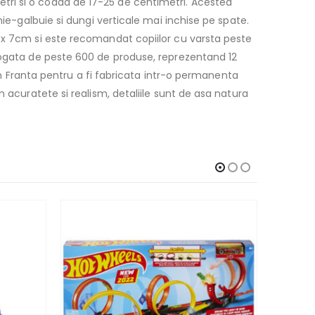
tri si o coada de 17-25 de centimetri. Acestea
nie-galbuie si dungi verticale mai inchise pe spate.
2 x 7cm si este recomandat copiilor cu varsta peste
 bogata de peste 600 de produse, reprezentand 12
 in Franta pentru a fi fabricata intr-o permanenta
 acuratete si realism, detaliile sunt de asa natura