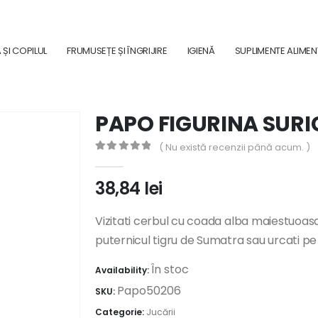
ȘI COPILUL
FRUMUSEȚE ȘI ÎNGRIJIRE
IGIENĂ
SUPLIMENTE ALIME
PAPO FIGURINA SUR
( Nu există recenzii până acum. )
0
out of 5
38,84
lei
Vizitati cerbul cu coada alba maiestuoasa 
puternicul tigru de Sumatra sau urcati pe
În stoc
Availability:
Papo50206
SKU:
Categorie:
Jucării