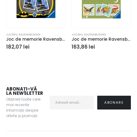
JUCĂRII
,
RAVENSBURGER
JUCĂRII
,
RAVENSBURGER
Joc de memorie Ravensburger Memory Batman
Joc de memorie Ravensburger Memory Dinozauri
182,07
lei
163,86
lei
ABONAȚI-VĂ
LA NEWSLETTER
Obțineți toate cele
mai recente
informații despre
oferte și promoții.