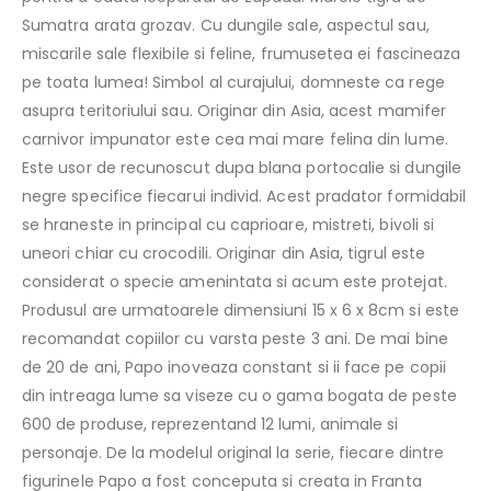
Sumatra arata grozav. Cu dungile sale, aspectul sau,
miscarile sale flexibile si feline, frumusetea ei fascineaza
pe toata lumea! Simbol al curajului, domneste ca rege
asupra teritoriului sau. Originar din Asia, acest mamifer
carnivor impunator este cea mai mare felina din lume.
Este usor de recunoscut dupa blana portocalie si dungile
negre specifice fiecarui individ. Acest pradator formidabil
se hraneste in principal cu caprioare, mistreti, bivoli si
uneori chiar cu crocodili. Originar din Asia, tigrul este
considerat o specie amenintata si acum este protejat.
Produsul are urmatoarele dimensiuni 15 x 6 x 8cm si este
recomandat copiilor cu varsta peste 3 ani. De mai bine
de 20 de ani, Papo inoveaza constant si ii face pe copii
din intreaga lume sa viseze cu o gama bogata de peste
600 de produse, reprezentand 12 lumi, animale si
personaje. De la modelul original la serie, fiecare dintre
figurinele Papo a fost conceputa si creata in Franta