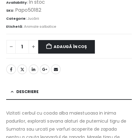
În stoc
Availability:
Papo50182
SKU:
Categorie:
Jucării
Etichetă:
Animale salbatice
ADAUGĂ ÎN COȘ
DESCRIERE
Vizitati cerbul cu coada alba maiestuoasa in inima
padurilor, explorati savana alaturi de puternicul tigru de
Sumatra sau urcati pe varfuri acoperite de zapada
pentru a cauta leopardul de zapada. Marele tigru de