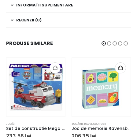
INFORMAȚII SUPLIMENTARE
RECENZII (0)
PRODUSE SIMILARE
JUCĂRII
JUCĂRII
,
RAVENSBURGER
Set de constructie Mega Paw Patrol Marshall Super Camion de Pompieri 33 piese si 2 figurine 3+ ani
Joc de memorie Ravensburger Memory Funny Food
233,58
lei
206,35
lei