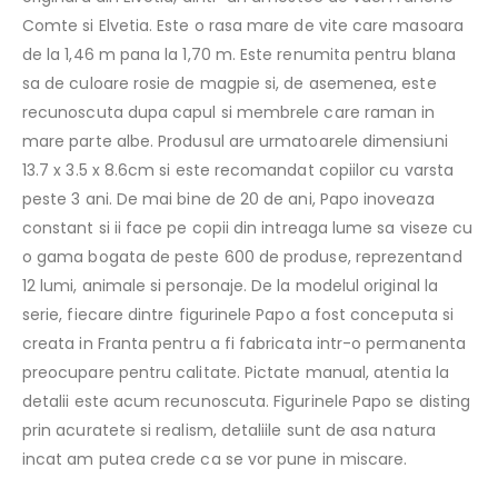
Comte si Elvetia. Este o rasa mare de vite care masoara
de la 1,46 m pana la 1,70 m. Este renumita pentru blana
sa de culoare rosie de magpie si, de asemenea, este
recunoscuta dupa capul si membrele care raman in
mare parte albe. Produsul are urmatoarele dimensiuni
13.7 x 3.5 x 8.6cm si este recomandat copiilor cu varsta
peste 3 ani. De mai bine de 20 de ani, Papo inoveaza
constant si ii face pe copii din intreaga lume sa viseze cu
o gama bogata de peste 600 de produse, reprezentand
12 lumi, animale si personaje. De la modelul original la
serie, fiecare dintre figurinele Papo a fost conceputa si
creata in Franta pentru a fi fabricata intr-o permanenta
preocupare pentru calitate. Pictate manual, atentia la
detalii este acum recunoscuta. Figurinele Papo se disting
prin acuratete si realism, detaliile sunt de asa natura
incat am putea crede ca se vor pune in miscare.