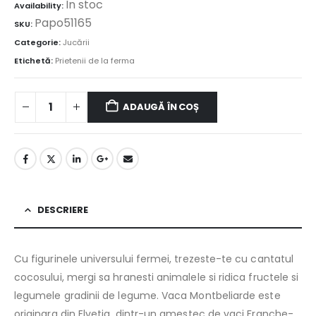
În stoc
Availability:
Papo51165
SKU:
Categorie:
Jucării
Etichetă:
Prietenii de la ferma
ADAUGĂ ÎN COȘ
DESCRIERE
Cu figurinele universului fermei, trezeste-te cu cantatul
cocosului, mergi sa hranesti animalele si ridica fructele si
legumele gradinii de legume. Vaca Montbeliarde este
originara din Elvetia, dintr-un amestec de vaci Franche-