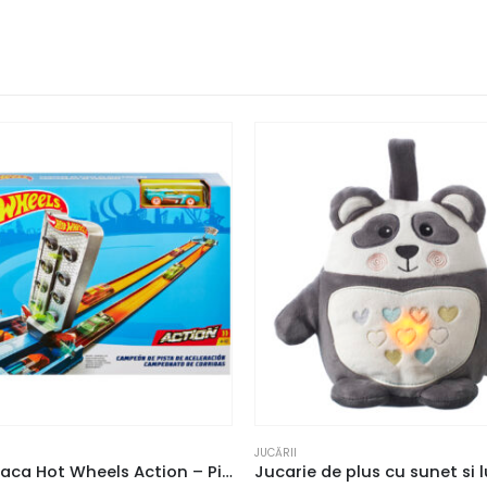
JUCĂRII
Set de joaca Hot Wheels Action – Pista pentru acceleratii maxime