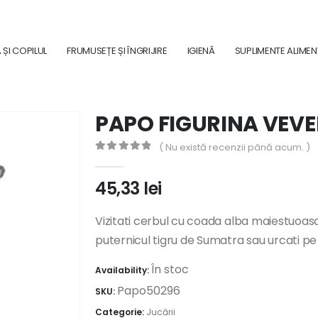
ȘI COPILUL
FRUMUSEȚE ȘI ÎNGRIJIRE
IGIENĂ
SUPLIMENTE ALIME
PAPO FIGURINA VEV
( Nu există recenzii până acum. )
0
out of 5
45,33
lei
Vizitati cerbul cu coada alba maiestuoasa 
puternicul tigru de Sumatra sau urcati pe
În stoc
Availability:
Papo50296
SKU:
Categorie:
Jucării