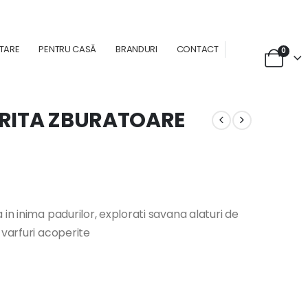
NTARE
PENTRU CASĂ
BRANDURI
CONTACT
0
ERITA ZBURATOARE
in inima padurilor, explorati savana alaturi de
 varfuri acoperite