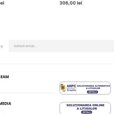
lei
306,00
lei
și
LEAM
MEDIA