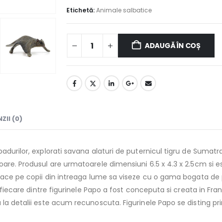
Etichetă:
Animale salbatice
ADAUGĂ ÎN COȘ
ZII (0)
adurilor, explorati savana alaturi de puternicul tigru de Sumat
oare. Produsul are urmatoarele dimensiuni 6.5 x 4.3 x 2.5cm si e
 face pe copii din intreaga lume sa viseze cu o gama bogata de
, fiecare dintre figurinele Papo a fost conceputa si creata in Fr
la detalii este acum recunoscuta. Figurinele Papo se disting prin