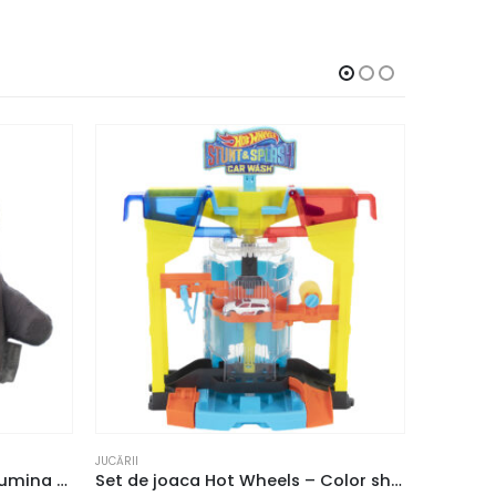
JUCĂRII
JUCĂRII
Jucarie de plus cu sunet si lumina The Gro Company, Reincarcabil, Ursul Pip, Multicolor
Set de joaca Hot Wheels – Color shifters Spalatoria