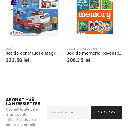
JUCĂRII
JUCĂRII
,
RAVENSBURGER
Set de constructie Mega Paw Patrol Marshall Super Camion de Pompieri 33 piese si 2 figurine 3+ ani
Joc de memorie Ravensburger Memory Strumfii
233,58
lei
206,35
lei
ABONAȚI-VĂ
LA NEWSLETTER
Obțineți toate cele
mai recente
informații despre
oferte și promoții.