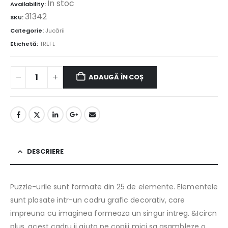
În stoc
Availability:
31342
SKU:
Categorie:
Jucării
Etichetă:
TREFL
ADAUGĂ ÎN COȘ
DESCRIERE
Puzzle-urile sunt formate din 25 de elemente. Elementele
sunt plasate intr-un cadru grafic decorativ, care
impreuna cu imaginea formeaza un singur intreg. &Icircn
plus, acest cadru ii ajuta pe copiii mici sa asambleze o