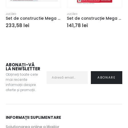
JUCĂRII
JUCĂRII
Set de constructie Mega Paw Patrol Marshall Super Camion de Pompieri 33 piese si 2 figurine 3+ ani
Set de construcție Mega Pokémon
233,58
lei
141,78
lei
ABONAȚI-VĂ
LA NEWSLETTER
Obțineți toate cele
mai recente
informații despre
oferte și promoții.
INFORMAȚII SUPLIMENTARE
Soluționarea online a litigiilor