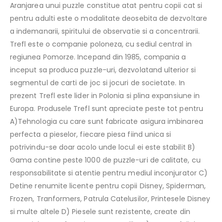
Aranjarea unui puzzle constitue atat pentru copii cat si
pentru adulti este o modalitate deosebita de dezvoltare
a indemanarii, spiritului de observatie si a concentrarii.
Trefl este o companie poloneza, cu sediul central in
regiunea Pomorze. Incepand din 1985, compania a
inceput sa produca puzzle-uri, dezvolatand ulterior si
segmentul de carti de joc si jocuri de societate. In
prezent Trefl este lider in Polonia si plina expansiune in
Europa. Produsele Trefl sunt apreciate peste tot pentru
A)Tehnologia cu care sunt fabricate asigura imbinarea
perfecta a pieselor, fiecare piesa fiind unica si
potrivindu-se doar acolo unde locul ei este stabilit B)
Gama contine peste 1000 de puzzle-uri de calitate, cu
responsabilitate si atentie pentru mediul inconjurator C)
Detine renumite licente pentru copii Disney, Spiderman,
Frozen, Tranformers, Patrula Catelusilor, Printesele Disney
si multe altele D) Piesele sunt rezistente, create din