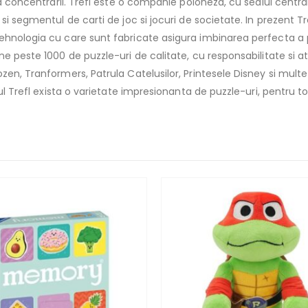
i a concentrarii. Trefl este o companie poloneza, cu sediul cent
i segmentul de carti de joc si jocuri de societate. In prezent Tre
hnologia cu care sunt fabricate asigura imbinarea perfecta a pie
ne peste 1000 de puzzle-uri de calitate, cu responsabilitate si 
en, Tranformers, Patrula Catelusilor, Printesele Disney si multe 
iul Trefl exista o varietate impresionanta de puzzle-uri, pentru t