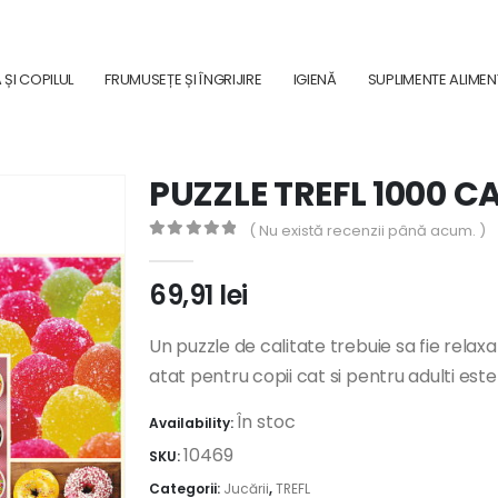
ȘI COPILUL
FRUMUSEȚE ȘI ÎNGRIJIRE
IGIENĂ
SUPLIMENTE ALIME
PUZZLE TREFL 1000 
( Nu există recenzii până acum. )
0
out of 5
69,91
lei
Un puzzle de calitate trebuie sa fie relaxa
atat pentru copii cat si pentru adulti est
În stoc
Availability:
10469
SKU:
Categorii:
Jucării
,
TREFL