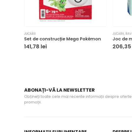
JUCĂRII
JUCĂRII
,
RAV
Set de construcție Mega Pokémon
141,78
lei
206,3
ABONAȚI-VĂ LA NEWSLETTER
Obțineți toate cele mai recente informații despre oferte 
promoții.
INFORMAȚII SUPLIMENTARE
DESPRE 