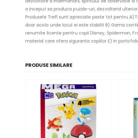
dezvoltare a indemanarii, spiritului de observatie s
a inceput sa produca puzzle-uri, dezvoltand ulterior s
Produsele Trefl sunt apreciate peste tot pentru A)Te
doar acolo unde locul ei este stabilit B) Gama conti
renumite licente pentru copii Disney, Spiderman, Froz
material care ofera siguranta copiilor E) In portofol
PRODUSE SIMILARE