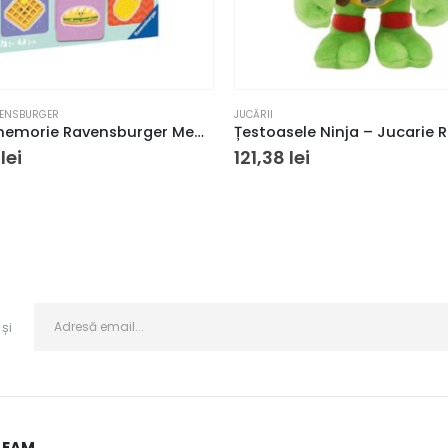
ENSBURGER
JUCĂRII
Joc de memorie Ravensburger Memory Funny Food
5
lei
121,38
lei
și
LEAM