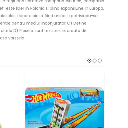
ral in regiunea Pomorze. Incepand din 1985, compania
fl este lider in Polonia si plina expansiune in Europa.
selor, fiecare piesa fiind unica si potrivindu-se
atentie pentru mediul inconjurator C) Detine
altele D) Piesele sunt rezistente, create din
oate varstele.