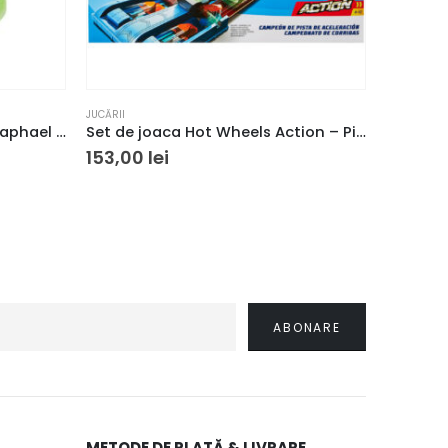
JUCĂRII
JUCĂRII
,
RA
Țestoasele Ninja – Jucarie Raphael de pluș
Set de joaca Hot Wheels Action – Pista pentru acceleratii maxime
153,00
lei
206,3
METODE DE PLATĂ & LIVRARE