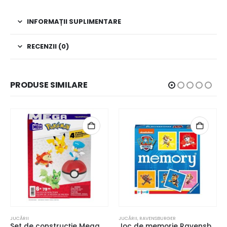
INFORMAȚII SUPLIMENTARE
RECENZII (0)
PRODUSE SIMILARE
JUCĂRII
JUCĂRII
,
RAVENSBURGER
Set de construcție Mega Pokémon
Joc de memorie Ravensburger Memory Paw Patrol