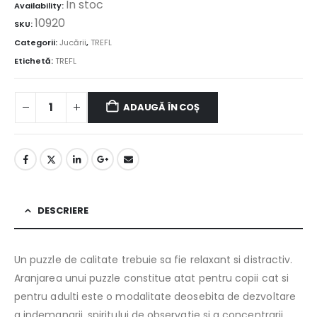
În stoc
Availability:
10920
SKU:
Categorii:
Jucării
,
TREFL
Etichetă:
TREFL
ADAUGĂ ÎN COȘ
DESCRIERE
Un puzzle de calitate trebuie sa fie relaxant si distractiv.
Aranjarea unui puzzle constitue atat pentru copii cat si
pentru adulti este o modalitate deosebita de dezvoltare
a indemanarii, spiritului de observatie si a concentrarii.