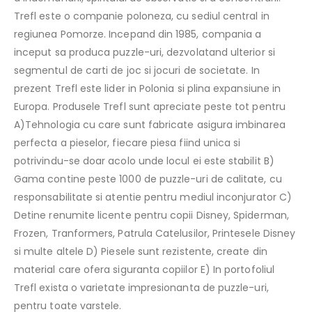
Trefl este o companie poloneza, cu sediul central in
regiunea Pomorze. Incepand din 1985, compania a
inceput sa produca puzzle-uri, dezvolatand ulterior si
segmentul de carti de joc si jocuri de societate. In
prezent Trefl este lider in Polonia si plina expansiune in
Europa. Produsele Trefl sunt apreciate peste tot pentru
A)Tehnologia cu care sunt fabricate asigura imbinarea
perfecta a pieselor, fiecare piesa fiind unica si
potrivindu-se doar acolo unde locul ei este stabilit B)
Gama contine peste 1000 de puzzle-uri de calitate, cu
responsabilitate si atentie pentru mediul inconjurator C)
Detine renumite licente pentru copii Disney, Spiderman,
Frozen, Tranformers, Patrula Catelusilor, Printesele Disney
si multe altele D) Piesele sunt rezistente, create din
material care ofera siguranta copiilor E) In portofoliul
Trefl exista o varietate impresionanta de puzzle-uri,
pentru toate varstele.