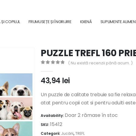
ȘI COPILUL
FRUMUSEȚE ȘI ÎNGRIJIRE
IGIENĂ
SUPLIMENTE ALIME
PUZZLE TREFL 160 PR
( Nu există recenzii până acum. )
0
out of 5
43,94
lei
Un puzzle de calitate trebuie sa fie relaxa
atat pentru copii cat si pentru adulti est
Doar 2 rămase în stoc
Availability:
15412
SKU:
Categorii:
Jucării
,
TREFL