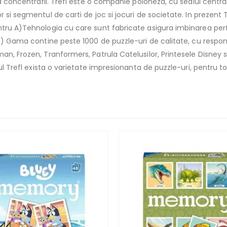
i a concentrarii. Trefl este o companie poloneza, cu sediul cent
si segmentul de carti de joc si jocuri de societate. In prezent Tr
tru A)Tehnologia cu care sunt fabricate asigura imbinarea perfec
 B) Gama contine peste 1000 de puzzle-uri de calitate, cu respon
n, Frozen, Tranformers, Patrula Catelusilor, Printesele Disney si
iul Trefl exista o varietate impresionanta de puzzle-uri, pentru t