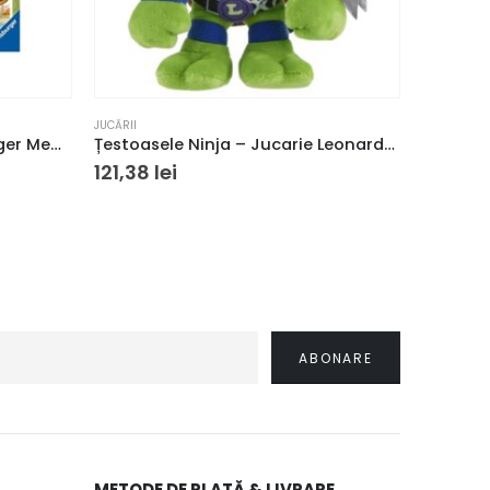
JUCĂRII
JUCĂRII
Joc de memorie Ravensburger Memory Dinozauri
Țestoasele Ninja – Jucarie Leonardo de pluș
121,38
lei
163,86
METODE DE PLATĂ & LIVRARE