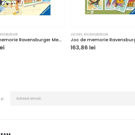
ENSBURGER
JUCĂRII
,
RAVENSBURGER
Joc de memorie Ravensburger Memory Bluey
lei
163,86
lei
și
LEAM