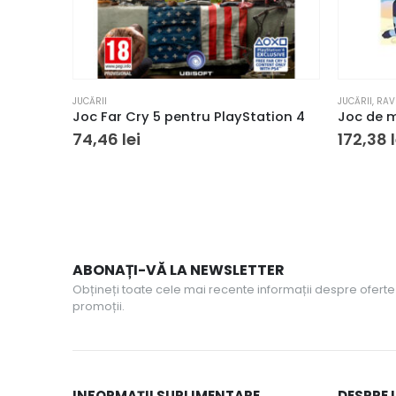
JUCĂRII
JUCĂRII
,
RAV
Joc Far Cry 5 pentru PlayStation 4
74,46
lei
172,38
ABONAȚI-VĂ LA NEWSLETTER
Obțineți toate cele mai recente informații despre oferte 
promoții.
INFORMAȚII SUPLIMENTARE
DESPRE 