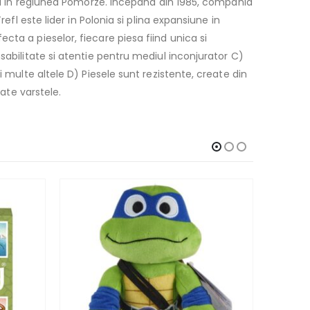
ral in regiunea Pomorze. Incepand din 1985, compania
efl este lider in Polonia si plina expansiune in
ta a pieselor, fiecare piesa fiind unica si
sabilitate si atentie pentru mediul inconjurator C)
 multe altele D) Piesele sunt rezistente, create din
oate varstele.