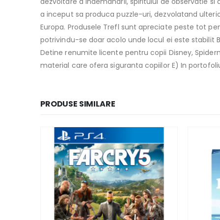
dezvoltare a indemanarii, spiritului de observatie s
a inceput sa produca puzzle-uri, dezvolatand ulterior 
Europa. Produsele Trefl sunt apreciate peste tot pen
potrivindu-se doar acolo unde locul ei este stabilit
Detine renumite licente pentru copii Disney, Spiderma
material care ofera siguranta copiilor E) In portofol
PRODUSE SIMILARE