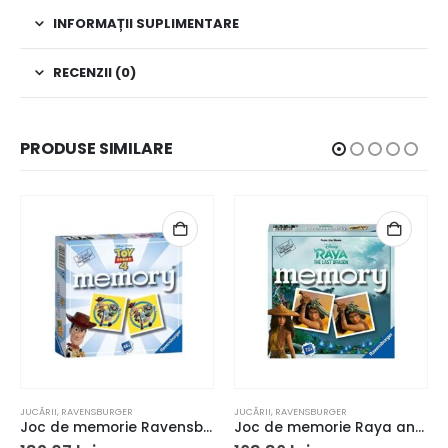
INFORMAȚII SUPLIMENTARE
RECENZII (0)
PRODUSE SIMILARE
JUCĂRII
,
RAVENSBURGER
JUCĂRII
,
RAVENSBURGER
Joc de memorie Ravensburger Memory Toy Story 4 Disney Pixar
Joc de memorie Raya and The Last Dragon