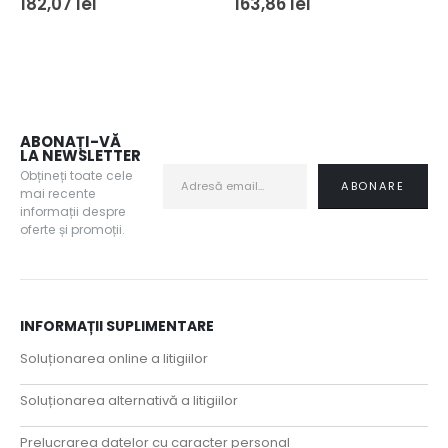
182,07
lei
163,86
lei
ABONAȚI-VĂ
LA NEWSLETTER
Obțineți toate cele
mai recente
informații despre
oferte și promoții.
INFORMAȚII SUPLIMENTARE
Soluționarea online a litigiilor
Soluționarea alternativă a litigiilor
Prelucrarea datelor cu caracter personal