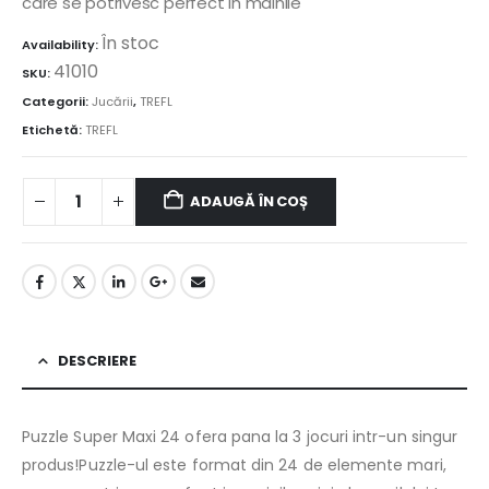
care se potrivesc perfect in mainile
În stoc
Availability:
41010
SKU:
Categorii:
Jucării
,
TREFL
Etichetă:
TREFL
ADAUGĂ ÎN COȘ
DESCRIERE
Puzzle Super Maxi 24 ofera pana la 3 jocuri intr-un singur
produs!Puzzle-ul este format din 24 de elemente mari,