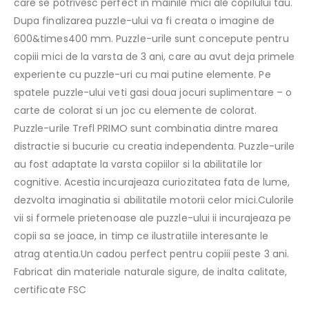
care se potrivesc perfect in mainile mici ale copilului tau.
Dupa finalizarea puzzle-ului va fi creata o imagine de
600&times400 mm. Puzzle-urile sunt concepute pentru
copiii mici de la varsta de 3 ani, care au avut deja primele
experiente cu puzzle-uri cu mai putine elemente. Pe
spatele puzzle-ului veti gasi doua jocuri suplimentare – o
carte de colorat si un joc cu elemente de colorat.
Puzzle-urile Trefl PRIMO sunt combinatia dintre marea
distractie si bucurie cu creatia independenta. Puzzle-urile
au fost adaptate la varsta copiilor si la abilitatile lor
cognitive. Acestia incurajeaza curiozitatea fata de lume,
dezvolta imaginatia si abilitatile motorii celor mici.Culorile
vii si formele prietenoase ale puzzle-ului ii incurajeaza pe
copii sa se joace, in timp ce ilustratiile interesante le
atrag atentia.Un cadou perfect pentru copiii peste 3 ani.
Fabricat din materiale naturale sigure, de inalta calitate,
certificate FSC