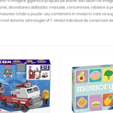
 intr-o imagine gigantica propusa pe poster sau lasati-va imagi
ei, dezvoltarea abilitatilor manuale, concentrare, rabdare si p
Dimensiunea totala a puzzle-ului combinata in modul in care va s
mod datorita tehnologiei UFT. Modul individual de conectare def