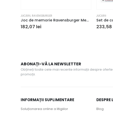
JUCĂRII
,
RAVENSBURGER
JUCĂRII
Joc de memorie Ravensburger Memory Toy Story 4 Disney Pixar
182,07
lei
233,58
ABONAȚI-VĂ LA NEWSLETTER
Obțineți toate cele mai recente informații despre oferte 
promoții.
INFORMAȚII SUPLIMENTARE
DESPRE 
Soluționarea online a litigiilor
Blog