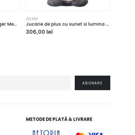
JUCĂRII
JUCĂRII
,
RA
Joc de memorie Ravensburger Memory Funny Food
Jucarie de plus cu sunet si lumina The Gro Company, Reincarcabil, Ursul Pip, Multicolor
306,00
lei
169,93
METODE DE PLATĂ & LIVRARE