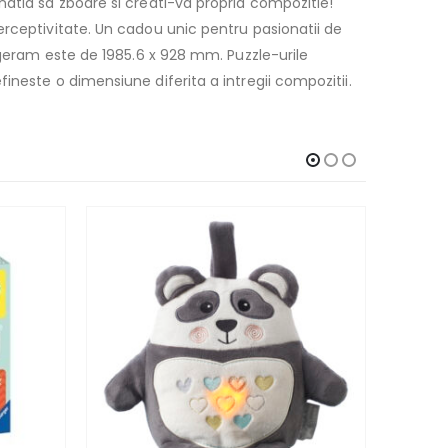
natia sa zboare si creati-va propria compozitie!
erceptivitate. Un cadou unic pentru pasionatii de
ugeram este de 1985.6 x 928 mm. Puzzle-urile
ineste o dimensiune diferita a intregii compozitii.