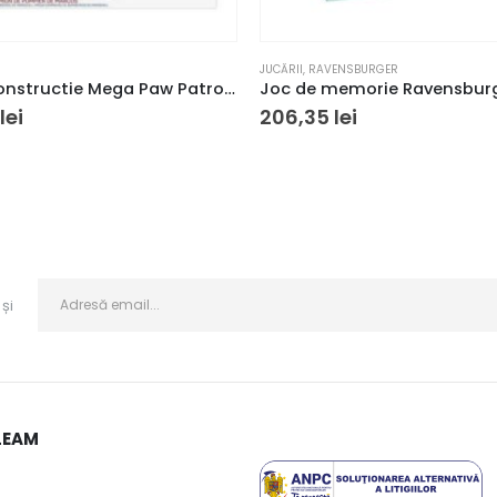
JUCĂRII
,
RAVENSBURGER
Set de constructie Mega Paw Patrol Marshall Super Camion de Pompieri 33 piese si 2 figurine 3+ ani
lei
206,35
lei
și
LEAM