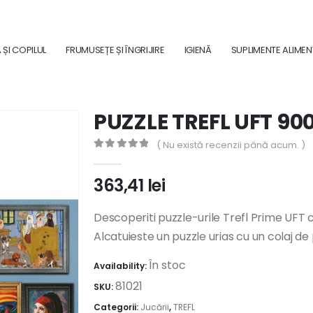
ȘI COPILUL
FRUMUSEȚE ȘI ÎNGRIJIRE
IGIENĂ
SUPLIMENTE ALIME
PUZZLE TREFL UFT 90
( Nu există recenzii până acum. )
0
out of 5
363,41
lei
Descoperiti puzzle-urile Trefl Prime UFT
Alcatuieste un puzzle urias cu un colaj de 
În stoc
Availability:
81021
SKU:
Categorii:
Jucării
,
TREFL