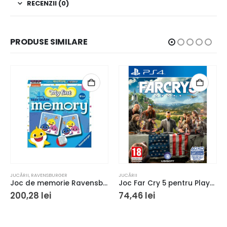
RECENZII (0)
PRODUSE SIMILARE
JUCĂRII
,
RAVENSBURGER
JUCĂRII
Joc de memorie Ravensburger Memory Baby Shark
Joc Far Cry 5 pentru PlayStation 4
200,28
lei
74,46
lei