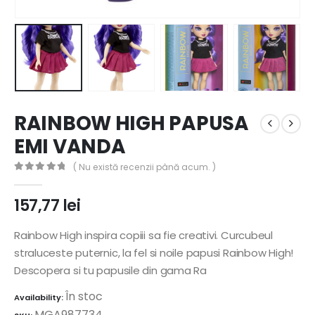
RAINBOW HIGH PAPUSA
EMI VANDA
( Nu există recenzii până acum. )
0
out of 5
157,77
lei
Rainbow High inspira copiii sa fie creativi. Curcubeul
straluceste puternic, la fel si noile papusi Rainbow High!
Descopera si tu papusile din gama Ra
În stoc
Availability:
MGA987734