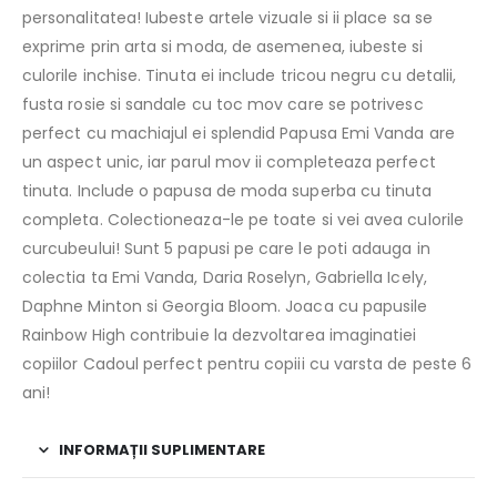
personalitatea! Iubeste artele vizuale si ii place sa se
exprime prin arta si moda, de asemenea, iubeste si
culorile inchise. Tinuta ei include tricou negru cu detalii,
fusta rosie si sandale cu toc mov care se potrivesc
perfect cu machiajul ei splendid Papusa Emi Vanda are
un aspect unic, iar parul mov ii completeaza perfect
tinuta. Include o papusa de moda superba cu tinuta
completa. Colectioneaza-le pe toate si vei avea culorile
curcubeului! Sunt 5 papusi pe care le poti adauga in
colectia ta Emi Vanda, Daria Roselyn, Gabriella Icely,
Daphne Minton si Georgia Bloom. Joaca cu papusile
Rainbow High contribuie la dezvoltarea imaginatiei
copiilor Cadoul perfect pentru copiii cu varsta de peste 6
ani!
INFORMAȚII SUPLIMENTARE