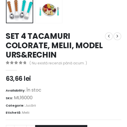
SET 4 TACAMURI
COLORATE, MELII, MODEL
URS&RECHIN
( Nu există recenzii până acum. )
0
out of 5
63,66
lei
În stoc
Availability:
ML16000
SKU:
Categorie:
Jucării
Etichetă:
Melii