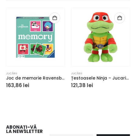
JUCĂRII
JUCĂRII
Joc de memorie Ravensburger Memory Lingokids
Țestoasele Ninja – Jucarie Raphael de pluș
163,86
lei
121,38
lei
ABONAȚI-VĂ
LA NEWSLETTER