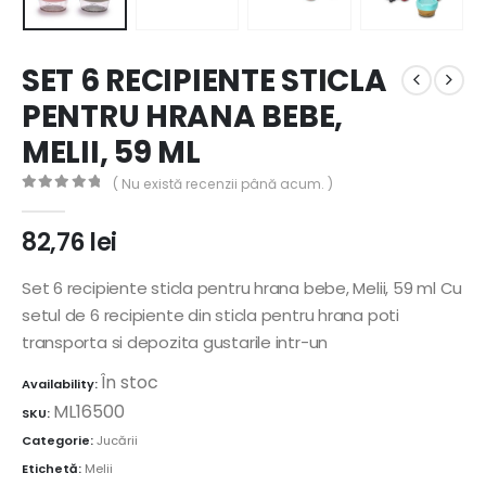
SET 6 RECIPIENTE STICLA
PENTRU HRANA BEBE,
MELII, 59 ML
( Nu există recenzii până acum. )
0
out of 5
82,76
lei
Set 6 recipiente sticla pentru hrana bebe, Melii, 59 ml Cu
setul de 6 recipiente din sticla pentru hrana poti
transporta si depozita gustarile intr-un
În stoc
Availability:
ML16500
SKU:
Categorie:
Jucării
Etichetă:
Melii