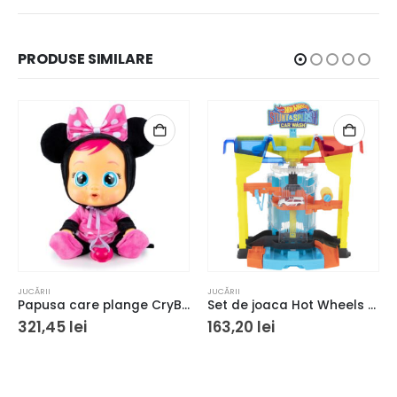
PRODUSE SIMILARE
JUCĂRII
JUCĂRII
Papusa care plange CryBabies Minnie Mouse
Set de joaca Hot Wheels – Color shifters Spalatoria
321,45
lei
163,20
lei