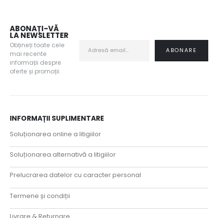
ABONAȚI-VĂ
LA NEWSLETTER
Obțineți toate cele
mai recente
informații despre
oferte și promoții.
INFORMAȚII SUPLIMENTARE
Soluționarea online a litigiilor
Soluționarea alternativă a litigiilor
Prelucrarea datelor cu caracter personal
Termene și condiții
Livrare & Returnare