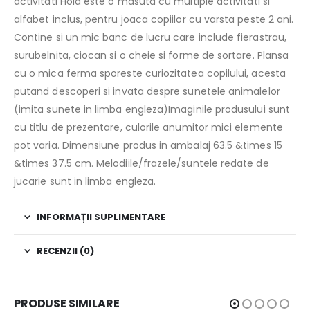
activitati Hola este o masuta cu multiple activitati si
alfabet inclus, pentru joaca copiilor cu varsta peste 2 ani.
Contine si un mic banc de lucru care include fierastrau,
surubelnita, ciocan si o cheie si forme de sortare. Plansa
cu o mica ferma sporeste curiozitatea copilului, acesta
putand descoperi si invata despre sunetele animalelor
(imita sunete in limba engleza)Imaginile produsului sunt
cu titlu de prezentare, culorile anumitor mici elemente
pot varia. Dimensiune produs in ambalaj 63.5 &times 15
&times 37.5 cm. Melodiile/frazele/suntele redate de
jucarie sunt in limba engleza.
INFORMAȚII SUPLIMENTARE
RECENZII (0)
PRODUSE SIMILARE