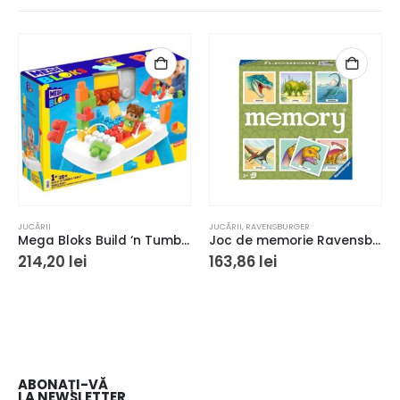
JUCĂRII
JUCĂRII
,
RAVENSBURGER
Mega Bloks Build ‘n Tumble Table set de constructie
Joc de memorie Ravensburger Memory Dinozauri
214,20
lei
163,86
lei
ABONAȚI-VĂ
LA NEWSLETTER