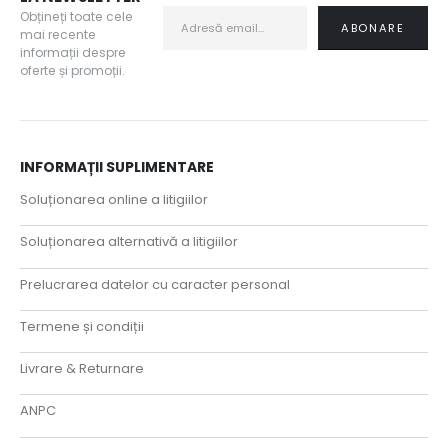
Obțineți toate cele
mai recente
informații despre
oferte și promoții.
INFORMAȚII SUPLIMENTARE
Soluționarea online a litigiilor
Soluționarea alternativă a litigiilor
Prelucrarea datelor cu caracter personal
Termene și condiții
Livrare & Returnare
ANPC