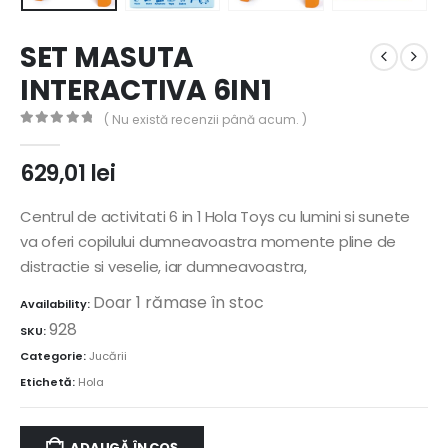
SET MASUTA
INTERACTIVA 6IN1
( Nu există recenzii până acum. )
0
out of 5
629,01
lei
Centrul de activitati 6 in 1 Hola Toys cu lumini si sunete
va oferi copilului dumneavoastra momente pline de
distractie si veselie, iar dumneavoastra,
Doar 1 rămase în stoc
Availability:
928
SKU:
Categorie:
Jucării
Etichetă:
Hola
ADAUGĂ ÎN COȘ