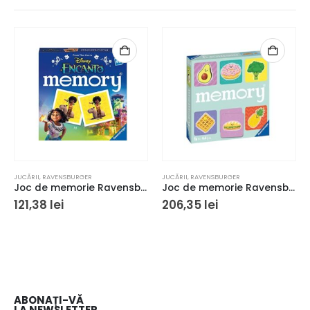
JUCĂRII
,
RAVENSBURGER
JUCĂRII
,
RAVENSBURGER
Joc de memorie Ravensburger Memory Disney Encanto
Joc de memorie Ravensburger Memory Funny Food
121,38
lei
206,35
lei
ABONAȚI-VĂ
LA NEWSLETTER