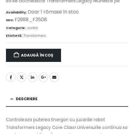
sa se ciocneasca! Transformers Legacy reuneste pe
Doar 1 rămase în stoc
Availability:
F2988_F3508
SKU:
Categorie:
Jucării
Etichetă:
Transformers
ADAUGĂ ÎN COȘ
DESCRIERE
Controleaza puterea Energon cu jucariile robot
Transformers Legacy Core Class! Universurile continua sa