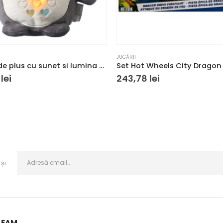
JUCĂRII
Jucarie de plus cu sunet si lumina The Gro Company, Reincarcabil, Ursul Pip, Multicolor
0
lei
243,78
lei
și
LEAM