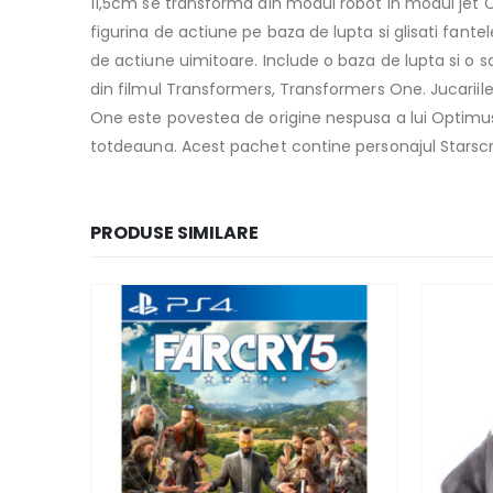
11,5cm se transforma din modul robot in modul jet Cy
figurina de actiune pe baza de lupta si glisati fant
de actiune uimitoare. Include o baza de lupta si o 
din filmul Transformers, Transformers One. Jucariile
One este povestea de origine nespusa a lui Optimus 
totdeauna. Acest pachet contine personajul Stars
PRODUSE SIMILARE