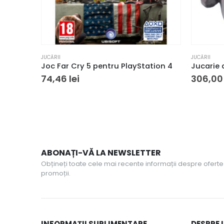
JUCĂRII
JUCĂRII
Joc Far Cry 5 pentru PlayStation 4
74,46
lei
306,0
ABONAȚI-VĂ LA NEWSLETTER
Obțineți toate cele mai recente informații despre oferte 
promoții.
INFORMAȚII SUPLIMENTARE
DESPRE 