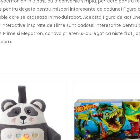
bertronian in 3 pasi, cu o conversie simpla, perfecta pentru fan
ele pentru degete pentru miscari interesante de actiune! Figura a
sabie care se ataseaza in modul robot. Aceasta figura de actiune
 interactive inspirate de filme sunt cadouri interesante pentru b
Prime si Megatron, candva prieteni s-au legat ca niste frati, 
cream.