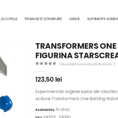
ȘI COPILUL
FRUMUSEȚE ȘI ÎNGRIJIRE
IGIENĂ
SUPLIMENTE ALIME
TRANSFORMERS ONE 
FIGURINA STARSCREA
( Nu există recenzii până acum. )
0
out of 5
123,50
lei
Experimentati originile epice ale robotil
actiune Transformers One Battling Robot
În stoc
Availability:
F9203_F9392
SKU: