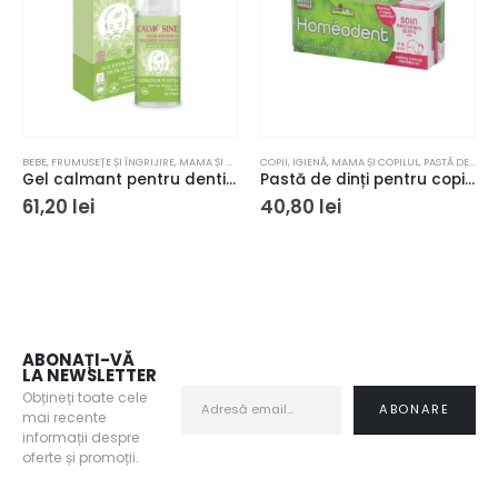
BEBE
,
FRUMUSEȚE ȘI ÎNGRIJIRE
,
MAMA ȘI COPILUL
COPII
,
IGIENĂ
,
MAMA ȘI COPILUL
,
PASTĂ DE DINȚI
Gel calmant pentru dentiție, Calmosine, cu extracte din plante, 15 ml
Pastă de dinți pentru copii, Homeodent, Boiron, cu extracte din plante și fluor 50 ml
61,20
lei
40,80
lei
ABONAȚI-VĂ
LA NEWSLETTER
Obțineți toate cele
mai recente
informații despre
oferte și promoții.