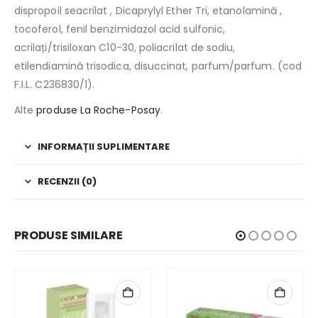
dispropoil seacrilat , Dicaprylyl Ether Tri, etanolamină ,
tocoferol, fenil benzimidazol acid sulfonic,
acrilați/trisiloxan C10-30, poliacrilat de sodiu,
etilendiamină trisodica, disuccinat, parfum/parfum. (cod
F.I.L. C236830/1).
Alte
produse La Roche-Posay
.
INFORMAȚII SUPLIMENTARE
RECENZII (0)
PRODUSE SIMILARE