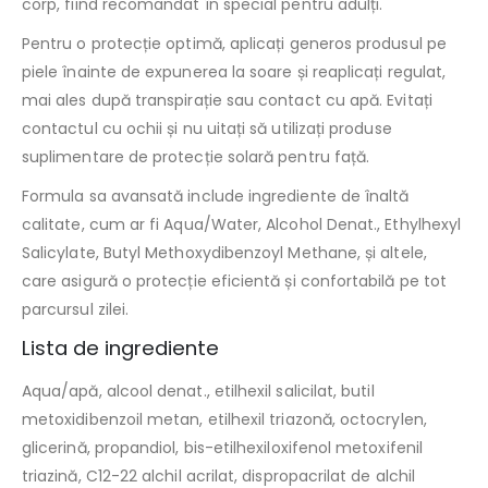
corp, fiind recomandat în special pentru adulți.
Pentru o protecție optimă, aplicați generos produsul pe
piele înainte de expunerea la soare și reaplicați regulat,
mai ales după transpirație sau contact cu apă. Evitați
contactul cu ochii și nu uitați să utilizați produse
suplimentare de protecție solară pentru față.
Formula sa avansată include ingrediente de înaltă
calitate, cum ar fi Aqua/Water, Alcohol Denat., Ethylhexyl
Salicylate, Butyl Methoxydibenzoyl Methane, și altele,
care asigură o protecție eficientă și confortabilă pe tot
parcursul zilei.
Lista de ingrediente
Aqua/apă, alcool denat., etilhexil salicilat, butil
metoxidibenzoil metan, etilhexil triazonă, octocrylen,
glicerină, propandiol, bis-etilhexiloxifenol metoxifenil
triazină, C12-22 alchil acrilat, dispropacrilat de alchil