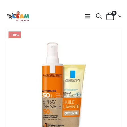
0
-10%