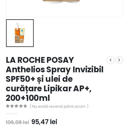
LA ROCHE POSAY
Anthelios Spray Invizibil
SPF50+ și ulei de
curățare Lipikar AP+,
200+100ml
( Nu există recenzii până acum. )
0
out of 5
Prețul
Prețul
95,47
lei
106,08
lei
inițial
curent