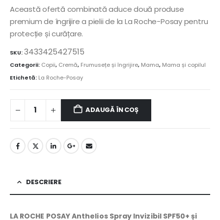
a
este:
Această ofertă combinată aduce două produse
fost:
95,47 lei.
premium de îngrijire a pielii de la La Roche-Posay pentru
106,08 lei.
protecție și curățare.
3433425427515
SKU:
Categorii:
Copii
,
Cremă
,
Frumusețe și îngrijire
,
Mama
,
Mama și copilul
Etichetă:
La Roche-Posay
ADAUGĂ ÎN COȘ
DESCRIERE
LA ROCHE POSAY Anthelios Spray Invizibil SPF50+ și