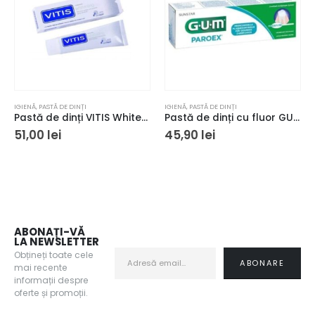
IGIENĂ
,
PASTĂ DE DINȚI
IGIENĂ
,
PASTĂ DE DINȚI
Pastă de dinți VITIS Whitening Toothpaste 100ml
Pastă de dinți cu fluor GUM Paroex acțiune cotidiană 75 ml
51,00
lei
45,90
lei
ABONAȚI-VĂ
LA NEWSLETTER
Obțineți toate cele
mai recente
informații despre
oferte și promoții.