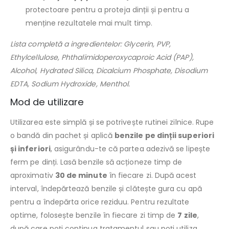
protectoare pentru a proteja dinții și pentru a
menține rezultatele mai mult timp.
Lista completă a ingredientelor: Glycerin, PVP,
Ethylcellulose, Phthalimidoperoxycaproic Acid (PAP),
Alcohol, Hydrated Silica, Dicalcium Phosphate, Disodium
EDTA, Sodium Hydroxide, Menthol.
Mod de utilizare
Utilizarea este simplă și se potrivește rutinei zilnice. Rupe
o bandă din pachet și aplică
benzile pe dinții superiori
și inferiori
, asigurându-te că partea adezivă se lipește
ferm pe dinți. Lasă benzile să acționeze timp de
aproximativ
30 de minute
în fiecare zi. După acest
interval, îndepărtează benzile și clătește gura cu apă
pentru a îndepărta orice reziduu. Pentru rezultate
optime, folosește benzile în fiecare zi timp de
7 zile
,
după care poți continua tratamentul sau poți utiliza