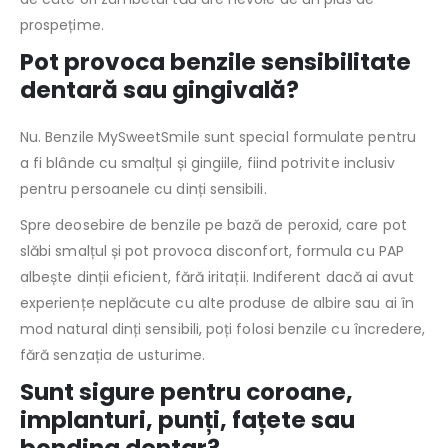
prospețime.
Pot provoca benzile sensibilitate
dentară sau gingivală?
Nu. Benzile MySweetSmile sunt special formulate pentru
a fi blânde cu smalțul și gingiile, fiind potrivite inclusiv
pentru persoanele cu dinți sensibili.
Spre deosebire de benzile pe bază de peroxid, care pot
slăbi smalțul și pot provoca disconfort, formula cu PAP
albește dinții eficient, fără iritații. Indiferent dacă ai avut
experiențe neplăcute cu alte produse de albire sau ai în
mod natural dinți sensibili, poți folosi benzile cu încredere,
fără senzația de usturime.
Sunt sigure pentru coroane,
implanturi, punți, fațete sau