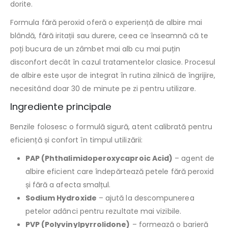
dorite.
Formula fără peroxid oferă o experiență de albire mai
blândă, fără iritații sau durere, ceea ce înseamnă că te
poți bucura de un zâmbet mai alb cu mai puțin
disconfort decât în cazul tratamentelor clasice. Procesul
de albire este ușor de integrat în rutina zilnică de îngrijire,
necesitând doar 30 de minute pe zi pentru utilizare.
Ingrediente principale
Benzile folosesc o formulă sigură, atent calibrată pentru
eficiență și confort în timpul utilizării:
PAP (Phthalimidoperoxycaproic Acid)
– agent de
albire eficient care îndepărtează petele fără peroxid
și fără a afecta smalțul.
Sodium Hydroxide
– ajută la descompunerea
petelor adânci pentru rezultate mai vizibile.
PVP (Polyvinylpyrrolidone)
– formează o barieră