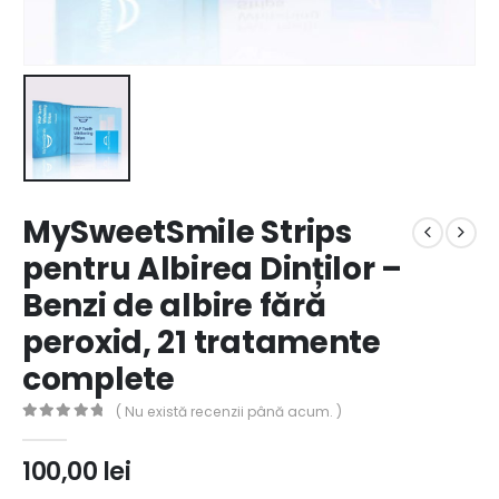
MySweetSmile Strips
pentru Albirea Dinților –
Benzi de albire fără
peroxid, 21 tratamente
complete
( Nu există recenzii până acum. )
0
out of 5
100,00
lei