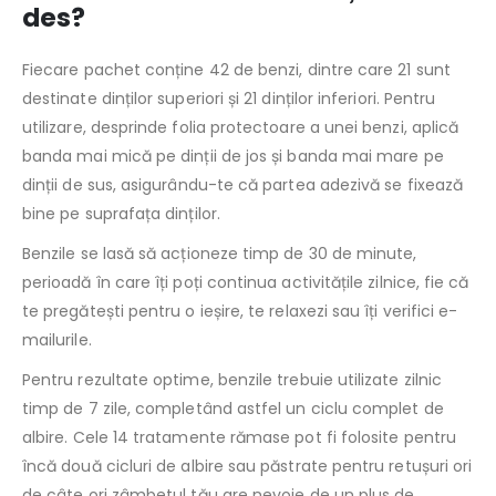
des?
Fiecare pachet conține 42 de benzi, dintre care 21 sunt
destinate dinților superiori și 21 dinților inferiori. Pentru
utilizare, desprinde folia protectoare a unei benzi, aplică
banda mai mică pe dinții de jos și banda mai mare pe
dinții de sus, asigurându-te că partea adezivă se fixează
bine pe suprafața dinților.
Benzile se lasă să acționeze timp de 30 de minute,
perioadă în care îți poți continua activitățile zilnice, fie că
te pregătești pentru o ieșire, te relaxezi sau îți verifici e-
mailurile.
Pentru rezultate optime, benzile trebuie utilizate zilnic
timp de 7 zile, completând astfel un ciclu complet de
albire. Cele 14 tratamente rămase pot fi folosite pentru
încă două cicluri de albire sau păstrate pentru retușuri ori
de câte ori zâmbetul tău are nevoie de un plus de