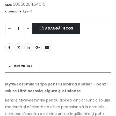
5065020464015
SKU:
Categorie:
Igienă
ADAUGĂ ÎN COȘ
DESCRIERE
MySweetSmile Strips pentru albirea dinților – benzi
albire fără peroxid, sigure și eficiente
Benzile MySweetSmile pentru albirea dinților sunt o soluție
modernă și eficientă de albire profesională la domiciliu,
concepută pentru a elimina ani de îngălbenire și pete