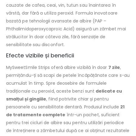
cauzate de cafea, ceai, vin, tutun sau înaintarea în
vârstă, dar fără a utiliza peroxid. Formula inovatoare
bazată pe tehnologii avansate de albire (PAP –
Phthalimidoperoxycaproic Acid) asigură un zâmbet mai
strălucitor în doar câteva zile, fără senzație de
sensibilitate sau disconfort.
Efecte vizibile și beneficii
MySweetSmile Strips oferă albire vizibilă în doar
7 zile
,
permițându-ți să scapi de petele încăpățânate care s-au
acumulat în timp. Spre deosebire de formulele
tradiționale cu peroxid, aceste benzi sunt
delicate cu
smalțul și gingiile
, fiind potrivite chiar și pentru
persoanele cu sensibilitate dentară. Produsul include
21
de tratamente complete
într-un pachet, suficient
pentru trei cicluri de albire sau pentru utilizări periodice
de întreținere a zâmbetului după ce ai obținut rezultatele