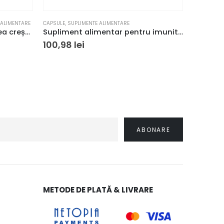
 ALIMENTARE
CAPSULE
,
SUPLIMENTE ALIMENTARE
FRUMUSEȚE Ș
Tratament pentru stimularea creșterii părului, BIO-H-TIN, pentru bărbați 3 X 60 ml
Supliment alimentar pentru imunitate Bion3 Immun 30 tablete
100,98
lei
192,78
METODE DE PLATĂ & LIVRARE