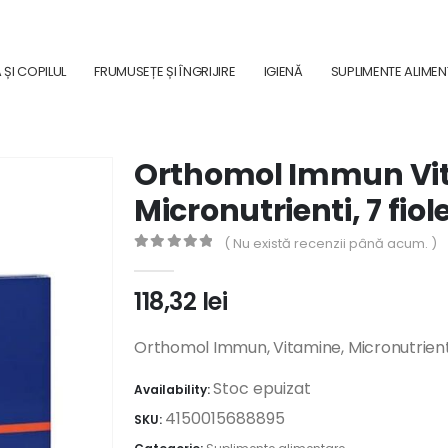
ȘI COPILUL
FRUMUSEȚE ȘI ÎNGRIJIRE
IGIENĂ
SUPLIMENTE ALIME
Orthomol Immun Vit
Micronutrienti, 7 fiol
( Nu există recenzii până acum. )
0
out of 5
118,32
lei
Orthomol Immun, Vitamine, Micronutrienti,
Stoc epuizat
Availability:
4150015688895
SKU: