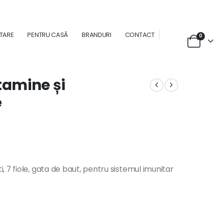
NTARE
PENTRU CASĂ
BRANDURI
CONTACT
0
amine și
e
 7 fiole, gata de baut, pentru sistemul imunitar