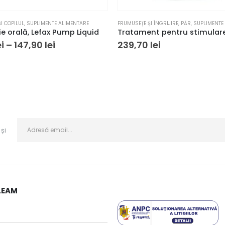
rodusului.
I COPILUL
,
SUPLIMENTE ALIMENTARE
FRUMUSEȚE ȘI ÎNGRIJIRE
,
PĂR
,
SUPLIMENTE
e orală, Lefax Pump Liquid
Interval
ei
–
147,90
lei
239,70
lei
de
prețuri:
97,92 lei
până
la
147,90 lei
și
LEAM