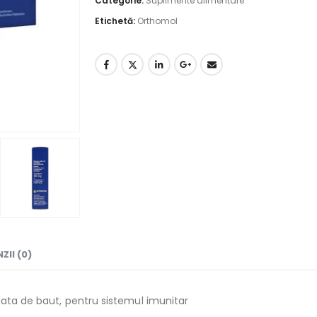
Categorie:
Suplimente alimentare
Etichetă:
Orthomol
ZII (0)
gata de baut, pentru sistemul imunitar