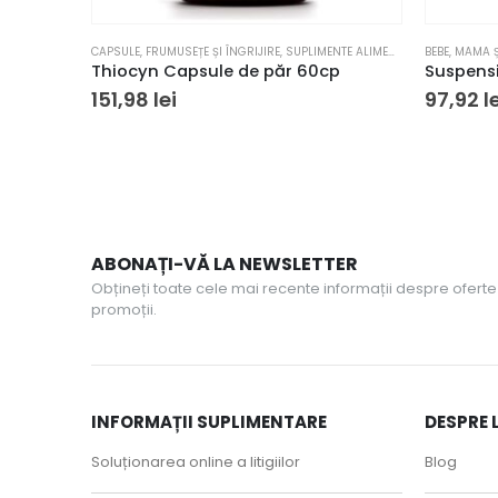
Acest produs are mai multe variații. Opțiunile pot fi alese în pagina p
CAPSULE
,
FRUMUSEȚE ȘI ÎNGRIJIRE
,
SUPLIMENTE ALIMENTARE
BEBE
,
MAMA Ș
Thiocyn Capsule de păr 60cp
Suspensi
151,98
lei
97,92
l
ABONAȚI-VĂ LA NEWSLETTER
Obțineți toate cele mai recente informații despre oferte 
promoții.
INFORMAȚII SUPLIMENTARE
DESPRE 
Soluționarea online a litigiilor
Blog