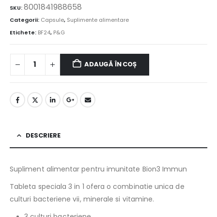
8001841988658
SKU:
Categorii:
Capsule
,
Suplimente alimentare
Etichete:
BF24
,
P&G
ADAUGĂ ÎN COȘ
DESCRIERE
Supliment alimentar pentru imunitate Bion3 Immun
Tableta speciala 3 in 1 ofera o combinatie unica de
culturi bacteriene vii, minerale si vitamine.
3 culturi bacteriene