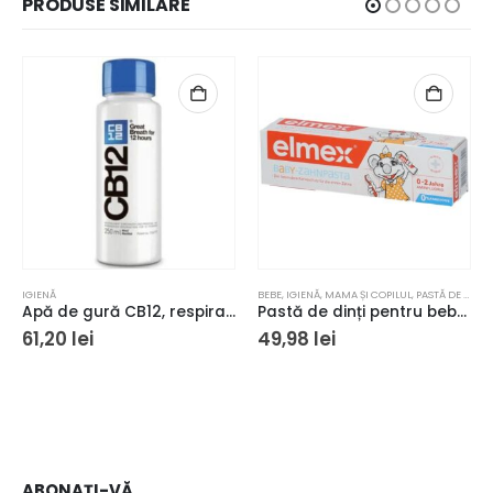
PRODUSE SIMILARE
IGIENĂ
BEBE
,
IGIENĂ
,
MAMA ȘI COPILUL
,
PASTĂ DE DINȚI
Apă de gură CB12, respirație proaspătă pentru 12 ore, 250 ml
Pastă de dinți pentru bebelusi, Elmex Bebe 50ml
61,20
lei
49,98
lei
ABONAȚI-VĂ