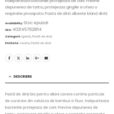
Indeparteaza bacteriile protejeaza de carii. Previne
depunerea de tartru, protejeaza gingiile si ofera o
respiratie proaspata. Pasta de dinti albeste bland dintii.
Stoc epuizat
Availability:
4021457629114
SKU:
Categorii:
Igienă
,
Pastă de dinți
Etichete:
Lavera
,
Pastă de dinți
DESCRIERE
Pastă de dinți bio pentru albire Lavera contine particule
de curatare din celuloza de bambus si fluor. Indeparteaza
bacteriile protejeaza de carii. Previne depunerea de