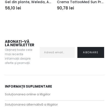
Gel din plante, Weleda, Arnicagel, pentru tratarea traumatismelor ușoare 25 gr
Crema TattooMed Sun Protection SPF50+ 100 ml
56,10
lei
90,78
lei
ABONAȚI-VĂ
LA NEWSLETTER
Obțineți toate cele
mai recente
informații despre
oferte și promoții.
INFORMAȚII SUPLIMENTARE
Soluționarea online a litigiilor
Soluționarea alternativă a litigiilor