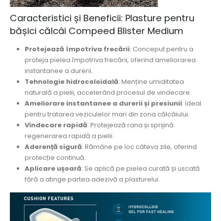
Caracteristici și Beneficii: Plasture pentru
bășici călcâi Compeed Blister Medium
Protejează împotriva frecării
: Conceput pentru a
proteja pielea împotriva frecării, oferind ameliorarea
instantanee a durerii.
Tehnologie hidrocoloidală
: Menține umiditatea
naturală a pielii, accelerând procesul de vindecare.
Ameliorare instantanee a durerii și presiunii
: Ideal
pentru tratarea veziculelor mari din zona călcâiului.
Vindecare rapidă
: Protejează rana și sprijină
regenerarea rapidă a pielii.
Aderență sigură
: Rămâne pe loc câteva zile, oferind
protecție continuă.
Aplicare ușoară
: Se aplică pe pielea curată și uscată
fără a atinge partea adezivă a plasturelui.