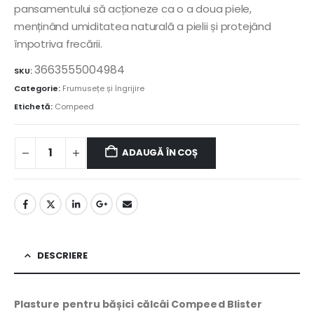
pansamentului să acționeze ca o a doua piele,
menținând umiditatea naturală a pielii și protejând
împotriva frecării.
3663555004984
SKU:
Categorie:
Frumusețe și îngrijire
Etichetă:
Compeed
ADAUGĂ ÎN COȘ
DESCRIERE
Plasture pentru bășici călcâi Compeed Blister