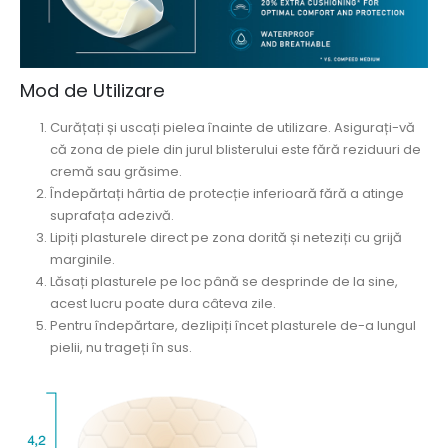
Mod de Utilizare
Curățați și uscați pielea înainte de utilizare. Asigurați-vă
că zona de piele din jurul blisterului este fără reziduuri de
cremă sau grăsime.
Îndepărtați hârtia de protecție inferioară fără a atinge
suprafața adezivă.
Lipiți plasturele direct pe zona dorită și neteziți cu grijă
marginile.
Lăsați plasturele pe loc până se desprinde de la sine,
acest lucru poate dura câteva zile.
Pentru îndepărtare, dezlipiți încet plasturele de-a lungul
pielii, nu trageți în sus.